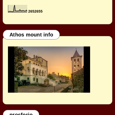
2
6
5
2
6
5
5
Athos mount info
prosforio