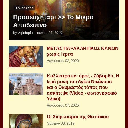
ΠΡΟΣΕΥΧΈΣ
Προσευχητάρι >> Το Μικρό
Απόδειπνο
by
Agiotopia
-
Ιουνίου 07, 2019
ΜΕΓΑΣ ΠΑΡΑΚΛΗΤΙΚΟΣ ΚΑΝΩΝ
χωρὶς Ἱερέα
Αυγούστου 02, 2020
Καλλίστρατον όρος - Ζάβορδα, Η
Ιερά μονή του Αγίου Νικάνορα
και ο Θαυμαστός τόπος που
ασκήτεψε (Video - φωτογραφικό
Υλικό)
Αυγούστου 07, 2025
Οι Χαιρετισμοί της Θεοτόκου
Μαρτίου 03, 2019