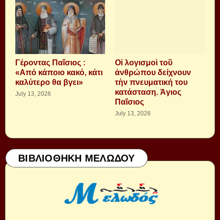
Γέροντας Παΐσιος :
Οἱ λογισμοὶ τοῦ
«Από κάποιο κακό, κάτι
ἀνθρώπου δείχνουν
καλύτερο θα βγει»
τὴν πνευματική του
κατάσταση. Ἁγιος
July 13, 2026
Παΐσιος
July 13, 2026
ΒΙΒΛΙΟΘΗΚΗ ΜΕΛΩΔΟΥ