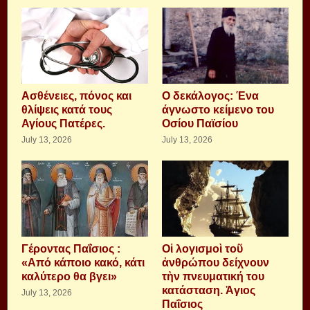
Aσθένειες, πόνος και
Ο δεκάλογος: Ένα
θλίψεις κατά τους
άγνωστο κείμενο του
Αγίους Πατέρες.
Οσίου Παϊσίου
July 13, 2026
July 13, 2026
Γέροντας Παΐσιος :
Οἱ λογισμοὶ τοῦ
«Από κάποιο κακό, κάτι
ἀνθρώπου δείχνουν
καλύτερο θα βγει»
τὴν πνευματική του
κατάσταση. Ἁγιος
July 13, 2026
Παΐσιος