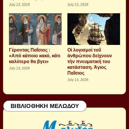
July 13, 2026
July 13, 2026
Γέροντας Παΐσιος :
Οἱ λογισμοὶ τοῦ
«Από κάποιο κακό, κάτι
ἀνθρώπου δείχνουν
καλύτερο θα βγει»
τὴν πνευματική του
κατάσταση. Ἁγιος
July 13, 2026
Παΐσιος
July 13, 2026
ΒΙΒΛΙΟΘΗΚΗ ΜΕΛΩΔΟΥ