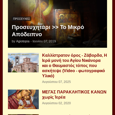
ΠΡΟΣΕΥΧΈΣ
Προσευχητάρι >> Το Μικρό
Απόδειπνο
by
Agiotopia
-
Ιουνίου 07, 2019
Καλλίστρατον όρος - Ζάβορδα, Η
Ιερά μονή του Αγίου Νικάνορα
και ο Θαυμαστός τόπος που
ασκήτεψε (Video - φωτογραφικό
Υλικό)
Αυγούστου 07, 2025
ΜΕΓΑΣ ΠΑΡΑΚΛΗΤΙΚΟΣ ΚΑΝΩΝ
χωρὶς Ἱερέα
Αυγούστου 02, 2020