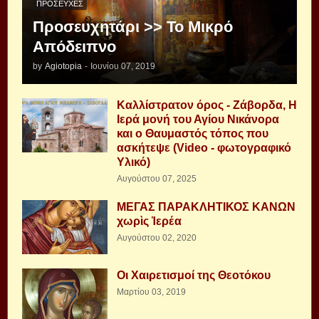
ΠΡΟΣΕΥΧΈΣ
Προσευχητάρι >> Το Μικρό
Απόδειπνο
by
Agiotopia
-
Ιουνίου 07, 2019
Καλλίστρατον όρος - Ζάβορδα, Η
Ιερά μονή του Αγίου Νικάνορα
και ο Θαυμαστός τόπος που
ασκήτεψε (Video - φωτογραφικό
Υλικό)
Αυγούστου 07, 2025
ΜΕΓΑΣ ΠΑΡΑΚΛΗΤΙΚΟΣ ΚΑΝΩΝ
χωρὶς Ἱερέα
Αυγούστου 02, 2020
Οι Χαιρετισμοί της Θεοτόκου
Μαρτίου 03, 2019