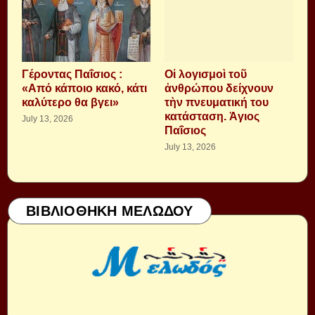
Γέροντας Παΐσιος :
Οἱ λογισμοὶ τοῦ
«Από κάποιο κακό, κάτι
ἀνθρώπου δείχνουν
καλύτερο θα βγει»
τὴν πνευματική του
κατάσταση. Ἁγιος
July 13, 2026
Παΐσιος
July 13, 2026
ΒΙΒΛΙΟΘΗΚΗ ΜΕΛΩΔΟΥ