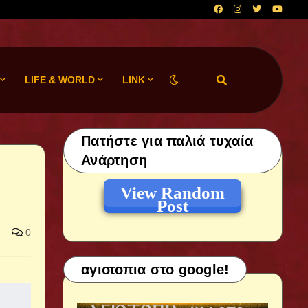
LIFE & WORLD
LINK
Πατήστε για παλιά τυχαία
Ανάρτηση
View Random
Post
0
αγιοτοπια στο google!