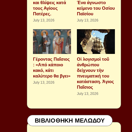
και θλίψεις κατά
Ένα άγνωστο
τους Αγίους
κείμενο του Οσίου
Πατέρες.
Παϊσίου
July 13, 2026
July 13, 2026
Γέροντας Παΐσιος
Οἱ λογισμοὶ τοῦ
: «Από κάποιο
ἀνθρώπου
κακό, κάτι
δείχνουν τὴν
καλύτερο θα βγει»
πνευματική του
κατάσταση. Ἁγιος
July 13, 2026
Παΐσιος
July 13, 2026
ΒΙΒΛΙΟΘΗΚΗ ΜΕΛΩΔΟΥ