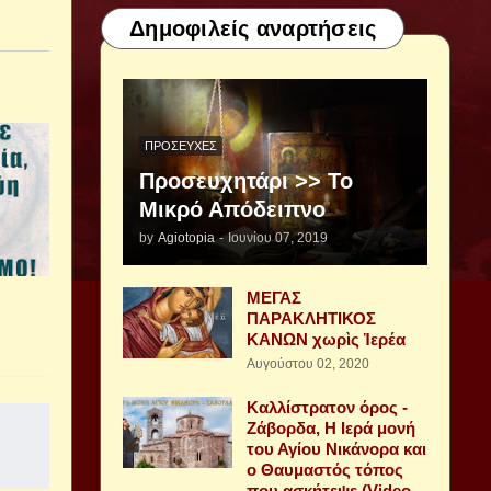
Δημοφιλείς αναρτήσεις
ΠΡΟΣΕΥΧΈΣ
Προσευχητάρι >> Το
Μικρό Απόδειπνο
by
Agiotopia
-
Ιουνίου 07, 2019
ΜΕΓΑΣ
ΠΑΡΑΚΛΗΤΙΚΟΣ
ΚΑΝΩΝ χωρὶς Ἱερέα
Αυγούστου 02, 2020
Καλλίστρατον όρος -
Ζάβορδα, Η Ιερά μονή
του Αγίου Νικάνορα και
ο Θαυμαστός τόπος
που ασκήτεψε (Video -