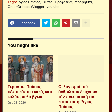
Tags:
Άγιος Παΐσιος
Βίντεο
Προφητείες
προφητικά
GreekOrthodoxVlogger
youtube
Facebook
You might like
Γέροντας Παΐσιος :
Οἱ λογισμοὶ τοῦ
«Από κάποιο κακό, κάτι
ἀνθρώπου δείχνουν
καλύτερο θα βγει»
τὴν πνευματική του
κατάσταση. Ἁγιος
July 13, 2026
Παΐσιος