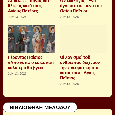
Aσθένειες, πόνος και
Ο δεκάλογος: Ένα
θλίψεις κατά τους
άγνωστο κείμενο του
Αγίους Πατέρες.
Οσίου Παϊσίου
July 13, 2026
July 13, 2026
Γέροντας Παΐσιος :
Οἱ λογισμοὶ τοῦ
«Από κάποιο κακό, κάτι
ἀνθρώπου δείχνουν
καλύτερο θα βγει»
τὴν πνευματική του
κατάσταση. Ἁγιος
July 13, 2026
Παΐσιος
July 13, 2026
ΒΙΒΛΙΟΘΗΚΗ ΜΕΛΩΔΟΥ