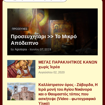
ΠΡΟΣΕΥΧΈΣ
Προσευχητάρι >> Το Μικρό
Απόδειπνο
by
Agiotopia
-
Ιουνίου 07, 2019
ΜΕΓΑΣ ΠΑΡΑΚΛΗΤΙΚΟΣ ΚΑΝΩΝ
χωρὶς Ἱερέα
Αυγούστου 02, 2020
Καλλίστρατον όρος - Ζάβορδα, Η
Ιερά μονή του Αγίου Νικάνορα
και ο Θαυμαστός τόπος που
ασκήτεψε (Video - φωτογραφικό
Υλικό)