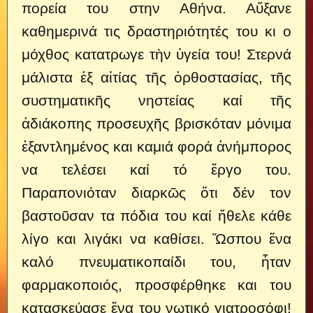
πορεία του στην Αθήνα. Αὔξανε
καθημερινά τις δραστηριότητές του κι ο
μόχθος κατατρωγε τὴν ὑγεία του! Στερνά
μάλιστα ἐξ αἰτίας τῆς ὀρθοστασίας, τῆς
συστηματικῆς νηστείας καί τῆς
ἀδιάκοπης προσευχῆς βρισκόταν μόνιμα
ἐξαντλημένος και καμιά φορά ἀνήμπορος
να τελέσει καί τό ἔργο του.
Παραπονιόταν διαρκῶς ὅτι δέν τον
βαστοῦσαν τα πόδια του καί ἤθελε κάθε
λίγο και λιγάκι να καθίσει. Ὥσπου ἕνα
καλό πνευματικοπαίδι του, ἦταν
φαρμακοποιός, προσφέρθηκε και του
κατασκεύασε ἕνα του νωτικό γιατροσόφι!