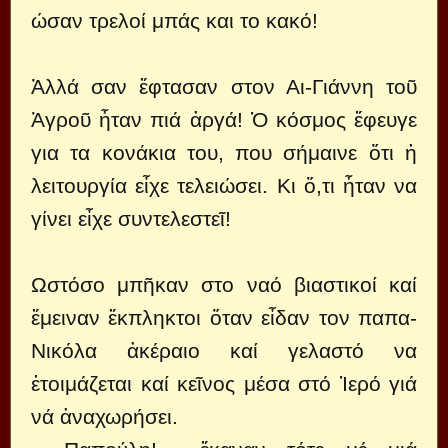
ώσαν τρελοί μπάς και το κακό!
Ἀλλά σαν ἔφτασαν στον Αι-Γιάννη τοῦ
Ἀγροῦ ἦταν πιά ἀργά! Ὁ κόσμος ἔφευγε
για τα κονάκια του, που σήμαινε ὅτι ἡ
λειτουργία εἶχε τελειώσει. Κι ὅ,τι ἦταν να
γίνει εἶχε συντελεστεῖ!
Ωστόσο μπῆκαν στο ναό βιαστικοί καί
ἔμειναν ἔκπληκτοι ὅταν εἶδαν τον παπα-
Νικόλα ἀκέραιο καί γελαστό να
ἑτοιμάζεται καί κεῖνος μέσα στό Ἱερό γιά
νά ἀναχωρήσει.