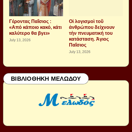
Γέροντας Παΐσιος :
Οἱ λογισμοὶ τοῦ
«Από κάποιο κακό, κάτι
ἀνθρώπου δείχνουν
καλύτερο θα βγει»
τὴν πνευματική του
κατάσταση. Ἁγιος
July 13, 2026
Παΐσιος
July 13, 2026
ΒΙΒΛΙΟΘΗΚΗ ΜΕΛΩΔΟΥ