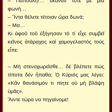
– Παπούλη!… ἔκαναν τότε μέ μιά
φωνή…
– Ἴντα θέλετε τέτοιαν ὥρα δωνά;
– Mα…
Κι ἀφοῦ τοῦ ἐξήγησαν τό τί εἶχε συμβεῖ
κεῖνος ἀτάραχος καί χαμογελαστός τούς
εἶπε:
– Μή στενοχωρεῖσθε… δέ βλέπετε πώς
τίποτα δέν ἤπαθα; Ὁ Κύριός μας λέγει:
«Κἂν θανάσιμόν τι πίητε οὐ μή βλάψη
ὑμᾶς».
Ἄιντε τώρα να πηγαίνομε!