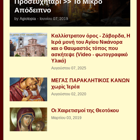
Προσευχητάρι >> Το Μικρό
Απόδειπνο
by
Agiotopia
-
Ιουνίου 07, 2019
Καλλίστρατον όρος - Ζάβορδα, Η
Ιερά μονή του Αγίου Νικάνορα
και ο Θαυμαστός τόπος που
ασκήτεψε (Video - φωτογραφικό
Υλικό)
Αυγούστου 07, 2025
ΜΕΓΑΣ ΠΑΡΑΚΛΗΤΙΚΟΣ ΚΑΝΩΝ
χωρὶς Ἱερέα
Αυγούστου 02, 2020
Οι Χαιρετισμοί της Θεοτόκου
Μαρτίου 03, 2019