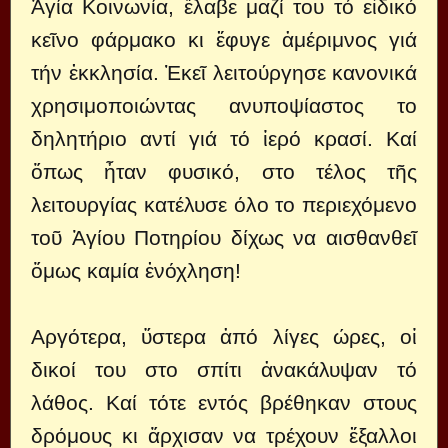
Ἁγία Κοινωνία, ἔλαβε μαζί του τό εἰδικό
κεῖνο φάρμακο κι ἔφυγε ἀμέριμνος γιά
τήν ἐκκλησία. Ἐκεῖ λειτούργησε κανονικά
χρησιμοποιώντας ανυποψίαστος το
δηλητήριο αντί γιά τό ἱερό κρασί. Καί
ὅπως ἦταν φυσικό, στο τέλος τῆς
λειτουργίας κατέλυσε όλο το περιεχόμενο
τοῦ Ἁγίου Ποτηρίου δίχως να αισθανθεῖ
ὅμως καμία ἐνόχληση!
Αργότερα, ὕστερα ἀπό λίγες ώρες, οἱ
δικοί του στο σπίτι ἀνακάλυψαν τό
λάθος. Καί τότε εντός βρέθηκαν στους
δρόμους κι ἄρχισαν να τρέχουν ἔξαλλοι