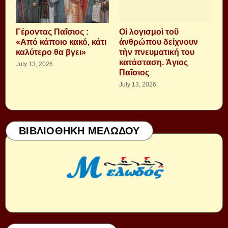
Γέροντας Παΐσιος :
Οἱ λογισμοὶ τοῦ
«Από κάποιο κακό, κάτι
ἀνθρώπου δείχνουν
καλύτερο θα βγει»
τὴν πνευματική του
κατάσταση. Ἁγιος
July 13, 2026
Παΐσιος
July 13, 2026
ΒΙΒΛΙΟΘΗΚΗ ΜΕΛΩΔΟΥ