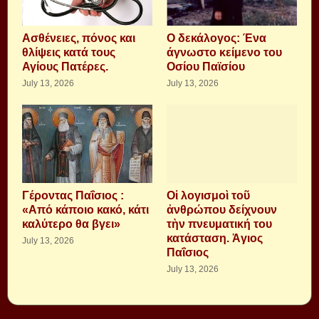
Aσθένειες, πόνος και
Ο δεκάλογος: Ένα
θλίψεις κατά τους
άγνωστο κείμενο του
Αγίους Πατέρες.
Οσίου Παϊσίου
July 13, 2026
July 13, 2026
Γέροντας Παΐσιος :
Οἱ λογισμοὶ τοῦ
«Από κάποιο κακό, κάτι
ἀνθρώπου δείχνουν
καλύτερο θα βγει»
τὴν πνευματική του
κατάσταση. Ἁγιος
July 13, 2026
Παΐσιος
July 13, 2026