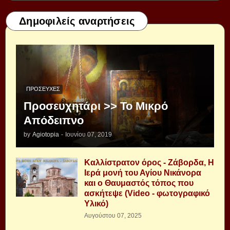
Δημοφιλείς αναρτήσεις
ΠΡΟΣΕΥΧΈΣ
Προσευχητάρι >> Το Μικρό
Απόδειπνο
by
Agiotopia
-
Ιουνίου 07, 2019
Καλλίστρατον όρος - Ζάβορδα, Η
Ιερά μονή του Αγίου Νικάνορα
και ο Θαυμαστός τόπος που
ασκήτεψε (Video - φωτογραφικό
Υλικό)
Αυγούστου 07, 2025