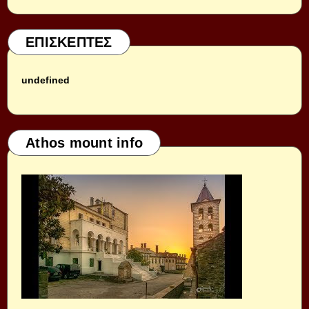
ΕΠΙΣΚΕΠΤΕΣ
u
n
d
e
f
i
n
e
d
Athos mount info