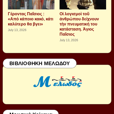
Γέροντας Παΐσιος :
Οἱ λογισμοὶ τοῦ
«Από κάποιο κακό, κάτι
ἀνθρώπου δείχνουν
καλύτερο θα βγει»
τὴν πνευματική του
κατάσταση. Ἁγιος
July 13, 2026
Παΐσιος
July 13, 2026
ΒΙΒΛΙΟΘΗΚΗ ΜΕΛΩΔΟΥ