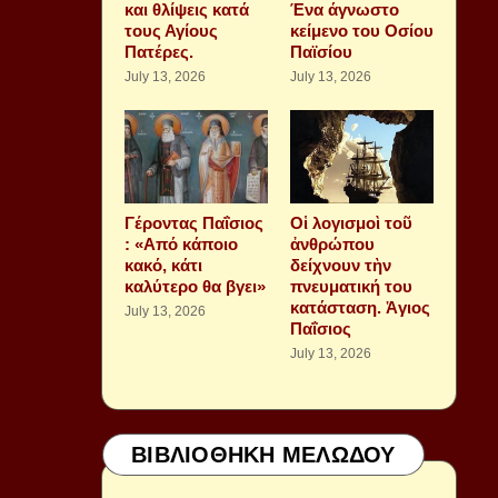
και θλίψεις κατά
Ένα άγνωστο
τους Αγίους
κείμενο του Οσίου
Πατέρες.
Παϊσίου
July 13, 2026
July 13, 2026
Γέροντας Παΐσιος
Οἱ λογισμοὶ τοῦ
: «Από κάποιο
ἀνθρώπου
κακό, κάτι
δείχνουν τὴν
καλύτερο θα βγει»
πνευματική του
κατάσταση. Ἁγιος
July 13, 2026
Παΐσιος
July 13, 2026
ΒΙΒΛΙΟΘΗΚΗ ΜΕΛΩΔΟΥ