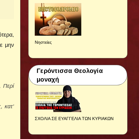
ότερα,
Νηστείες
τε μην
Γερόντισσα Θεολογία
μοναχή
 Περί
, κατ’
ΣΧΟΛΙΑ ΣΕ ΕΥΑΓΓΕΛΙΑ ΤΩΝ ΚΥΡΙΑΚΩΝ