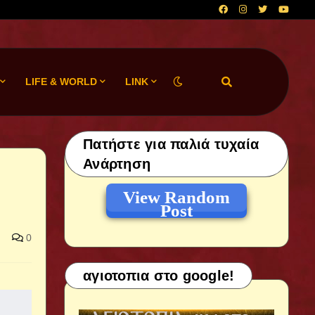
LIFE & WORLD
LINK
Πατήστε για παλιά τυχαία
Ανάρτηση
View Random
Post
0
αγιοτοπια στο google!