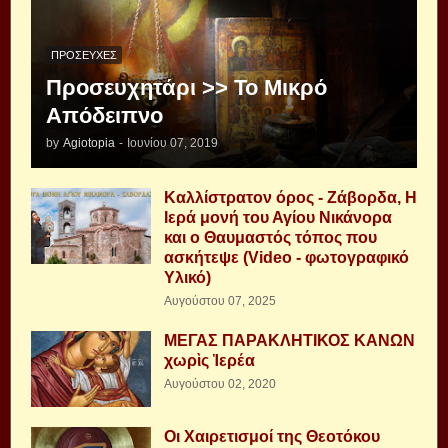
ΠΡΟΣΕΥΧΈΣ
Προσευχητάρι >> Το Μικρό
Απόδειπνο
by
Agiotopia
-
Ιουνίου 07, 2019
Καλλίστρατον όρος - Ζάβορδα, Η
Ιερά μονή του Αγίου Νικάνορα
και ο Θαυμαστός τόπος που
ασκήτεψε (Video - φωτογραφικό
Υλικό)
Αυγούστου 07, 2025
ΜΕΓΑΣ ΠΑΡΑΚΛΗΤΙΚΟΣ ΚΑΝΩΝ
χωρὶς Ἱερέα
Αυγούστου 02, 2020
Οι Χαιρετισμοί της Θεοτόκου