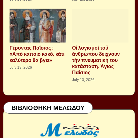
Γέροντας Παΐσιος :
Οἱ λογισμοὶ τοῦ
«Από κάποιο κακό, κάτι
ἀνθρώπου δείχνουν
καλύτερο θα βγει»
τὴν πνευματική του
κατάσταση. Ἁγιος
July 13, 2026
Παΐσιος
July 13, 2026
ΒΙΒΛΙΟΘΗΚΗ ΜΕΛΩΔΟΥ