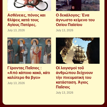
Aσθένειες, πόνος και
Ο δεκάλογος: Ένα
θλίψεις κατά τους
άγνωστο κείμενο του
Αγίους Πατέρες.
Οσίου Παϊσίου
July 13, 2026
July 13, 2026
Γέροντας Παΐσιος :
Οἱ λογισμοὶ τοῦ
«Από κάποιο κακό, κάτι
ἀνθρώπου δείχνουν
καλύτερο θα βγει»
τὴν πνευματική του
κατάσταση. Ἁγιος
July 13, 2026
Παΐσιος
July 13, 2026