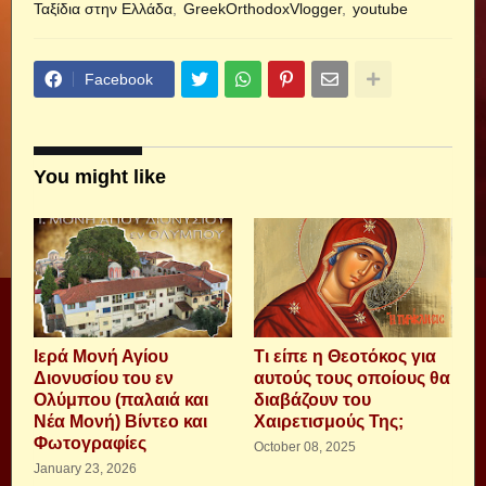
Ταξίδια στην Ελλάδα
GreekOrthodoxVlogger
youtube
Facebook
You might like
Ιερά Μονή Αγίου
Τι είπε η Θεοτόκος για
Διονυσίου του εν
αυτούς τους οποίους θα
Ολύμπου (παλαιά και
διαβάζουν του
Νέα Μονή) Βίντεο και
Χαιρετισμούς Της;
Φωτογραφίες
October 08, 2025
January 23, 2026