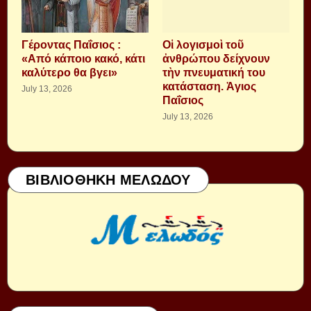
Γέροντας Παΐσιος :
Οἱ λογισμοὶ τοῦ
«Από κάποιο κακό, κάτι
ἀνθρώπου δείχνουν
καλύτερο θα βγει»
τὴν πνευματική του
κατάσταση. Ἁγιος
July 13, 2026
Παΐσιος
July 13, 2026
ΒΙΒΛΙΟΘΗΚΗ ΜΕΛΩΔΟΥ