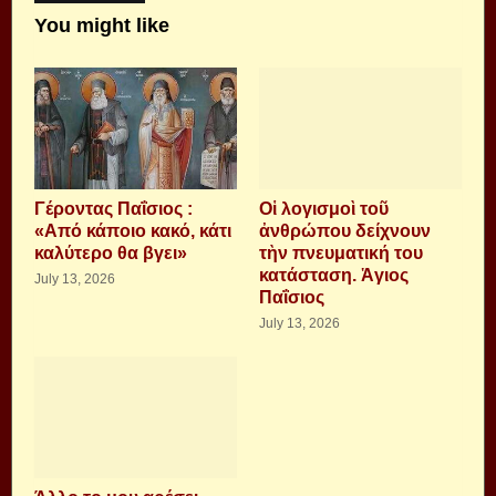
You might like
Γέροντας Παΐσιος :
Οἱ λογισμοὶ τοῦ
«Από κάποιο κακό, κάτι
ἀνθρώπου δείχνουν
καλύτερο θα βγει»
τὴν πνευματική του
κατάσταση. Ἁγιος
July 13, 2026
Παΐσιος
July 13, 2026