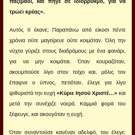
παξιμάδι, και πήγε σε ιδιόρρυθμο, για να
τρώει κρέας».
Αυτός τί έκανε; Παραπάνω από είκοσι πέντε
χρόνια ούτε μαγείρευε ούτε κοιμόταν. Όλη την
νύχτα γύριζε στους διαδρόμους με ένα φανάρι,
για να μην κοιμάται. Όταν κουραζόταν,
ακουμπούσε λίγο στον τοίχο και, μόλις τον
έπαιρνε ο ύπνος, πετιόταν, έλεγε για λίγο
ψιθυριστά την ευχή
«Κύριε Ιησού Χριστέ…»
και
μετά την συνέχιζε νοερά. Καμμιά φορά του
ξέφευγε, και ακουγόταν η ευχή.
Όταν συναντούσε κανέναν αδελφό, του έλεγε: