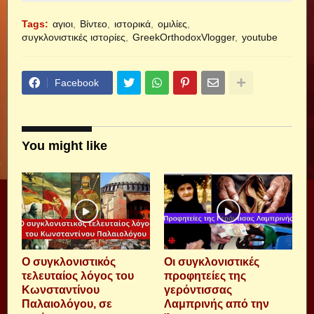
Tags:
αγιοι
Βίντεο
ιστορικά
ομιλίες
συγκλονιστικές ιστορίες
GreekOrthodoxVlogger
youtube
Facebook
You might like
Ο συγκλονιστικός
Οι συγκλονιστικές
τελευταίος λόγος του
προφητείες της
Κωνσταντίνου
γερόντισσας
Παλαιολόγου, σε
Λαμπρινής από την