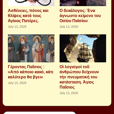
Aσθένειες, πόνος και
Ο δεκάλογος: Ένα
θλίψεις κατά τους
άγνωστο κείμενο του
Αγίους Πατέρες.
Οσίου Παϊσίου
July 13, 2026
July 13, 2026
Γέροντας Παΐσιος :
Οἱ λογισμοὶ τοῦ
«Από κάποιο κακό, κάτι
ἀνθρώπου δείχνουν
καλύτερο θα βγει»
τὴν πνευματική του
κατάσταση. Ἁγιος
July 13, 2026
Παΐσιος
July 13, 2026