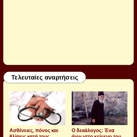
Τελευταίες αναρτήσεις
Aσθένειες, πόνος και
Ο δεκάλογος: Ένα
θλίψεις κατά τους
άγνωστο κείμενο του