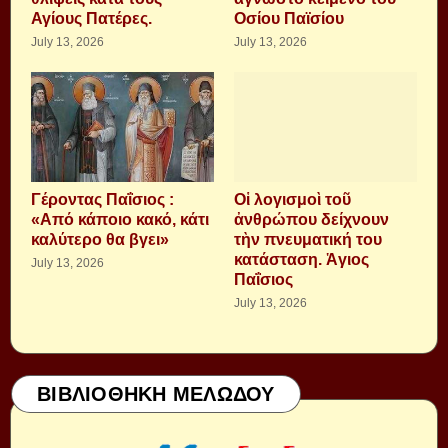
Αγίους Πατέρες.
Οσίου Παϊσίου
July 13, 2026
July 13, 2026
Γέροντας Παΐσιος :
Οἱ λογισμοὶ τοῦ
«Από κάποιο κακό, κάτι
ἀνθρώπου δείχνουν
καλύτερο θα βγει»
τὴν πνευματική του
κατάσταση. Ἁγιος
July 13, 2026
Παΐσιος
July 13, 2026
ΒΙΒΛΙΟΘΗΚΗ ΜΕΛΩΔΟΥ