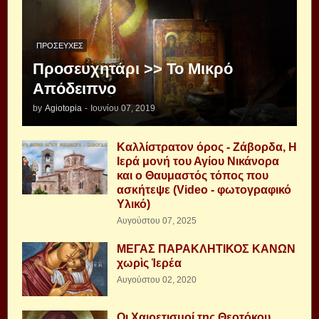
ΠΡΟΣΕΥΧΈΣ
Προσευχητάρι >> Το Μικρό
Απόδειπνο
by
Agiotopia
-
Ιουνίου 07, 2019
Καλλίστρατον όρος - Ζάβορδα, Η
Ιερά μονή του Αγίου Νικάνορα
και ο Θαυμαστός τόπος που
ασκήτεψε (Video - φωτογραφικό
Υλικό)
Αυγούστου 07, 2025
ΜΕΓΑΣ ΠΑΡΑΚΛΗΤΙΚΟΣ ΚΑΝΩΝ
χωρὶς Ἱερέα
Αυγούστου 02, 2020
Οι Χαιρετισμοί της Θεοτόκου