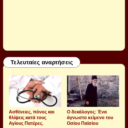
Τελευταίες αναρτήσεις
Aσθένειες, πόνος και
Ο δεκάλογος: Ένα
θλίψεις κατά τους
άγνωστο κείμενο του
Αγίους Πατέρες.
Οσίου Παϊσίου