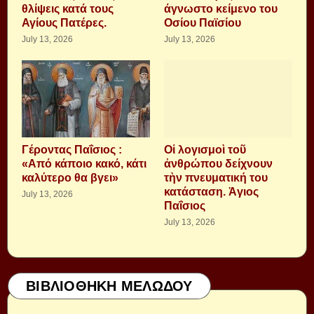
θλίψεις κατά τους
άγνωστο κείμενο του
Αγίους Πατέρες.
Οσίου Παϊσίου
July 13, 2026
July 13, 2026
Γέροντας Παΐσιος :
Οἱ λογισμοὶ τοῦ
«Από κάποιο κακό, κάτι
ἀνθρώπου δείχνουν
καλύτερο θα βγει»
τὴν πνευματική του
κατάσταση. Ἁγιος
July 13, 2026
Παΐσιος
July 13, 2026
ΒΙΒΛΙΟΘΗΚΗ ΜΕΛΩΔΟΥ