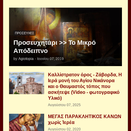
ΠΡΟΣΕΥΧΈΣ
Προσευχητάρι >> Το Μικρό
Απόδειπνο
by
Agiotopia
-
Ιουνίου 07, 2019
Καλλίστρατον όρος - Ζάβορδα, Η
Ιερά μονή του Αγίου Νικάνορα
και ο Θαυμαστός τόπος που
ασκήτεψε (Video - φωτογραφικό
Υλικό)
Αυγούστου 07, 2025
ΜΕΓΑΣ ΠΑΡΑΚΛΗΤΙΚΟΣ ΚΑΝΩΝ
χωρὶς Ἱερέα
Αυγούστου 02, 2020