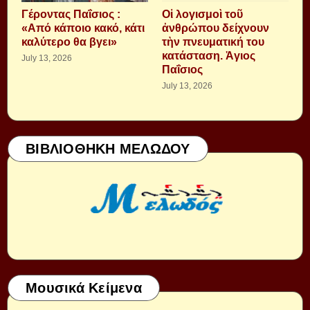
Γέροντας Παΐσιος :
Οἱ λογισμοὶ τοῦ
«Από κάποιο κακό, κάτι
ἀνθρώπου δείχνουν
καλύτερο θα βγει»
τὴν πνευματική του
κατάσταση. Ἁγιος
July 13, 2026
Παΐσιος
July 13, 2026
ΒΙΒΛΙΟΘΗΚΗ ΜΕΛΩΔΟΥ
Μουσικά Κείμενα