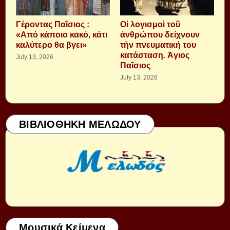
Γέροντας Παΐσιος :
Οἱ λογισμοὶ τοῦ
«Από κάποιο κακό, κάτι
ἀνθρώπου δείχνουν
καλύτερο θα βγει»
τὴν πνευματική του
κατάσταση. Ἁγιος
July 13, 2026
Παΐσιος
July 13, 2026
ΒΙΒΛΙΟΘΗΚΗ ΜΕΛΩΔΟΥ
Μουσικά Κείμενα