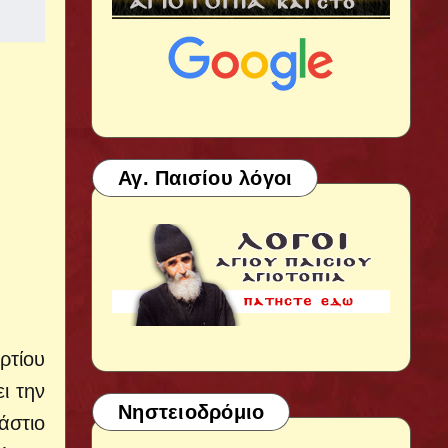
Αγ. Παισίου λόγοι
ρτίου
ι την
Νηστειοδρόμιο
άστιο