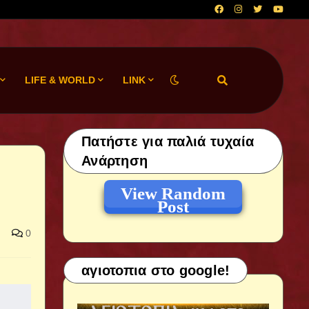
LIFE & WORLD
LINK
Πατήστε για παλιά τυχαία
Ανάρτηση
View Random
Post
0
αγιοτοπια στο google!