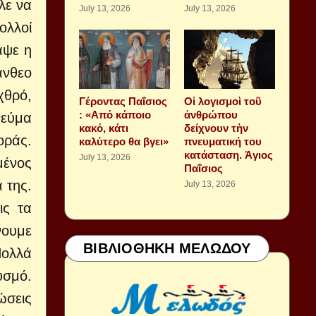
λε να
July 13, 2026
July 13, 2026
ολλοί
αψε η
άνθεο
χθρό,
Γέροντας Παΐσιος
Οἱ λογισμοὶ τοῦ
: «Από κάποιο
ἀνθρώπου
νεύμα
κακό, κάτι
δείχνουν τὴν
οράς.
καλύτερο θα βγει»
πνευματική του
κατάσταση. Ἁγιος
July 13, 2026
μένος
Παΐσιος
 της.
July 13, 2026
ις τα
νουμε
ΒΙΒΛΙΟΘΗΚΗ ΜΕΛΩΔΟΥ
ολλά
υσμό.
ώσεις