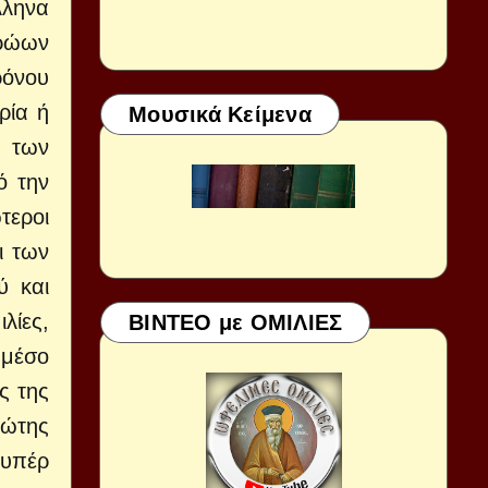
λληνα
ρώων
όνου
ρία ή
Μουσικά Κείμενα
ό των
ό την
τεροι
ι των
ύ και
λίες,
ΒΙΝΤΕΟ με ΟΜΙΛΙΕΣ
 μέσο
ς της
ιώτης
 υπέρ