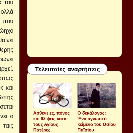
α του
πολλά
α που
τώηχο
αίνει
θερης
ρώνει
ρχεί.
Τελευταίες αναρτήσεις
 όπως
ς και
ρώπης
σεται
Aσθένειες, πόνος
Ο δεκάλογος:
νει ο
και θλίψεις κατά
Ένα άγνωστο
τους Αγίους
κείμενο του Οσίου
 ταις
Πατέρες.
Παϊσίου