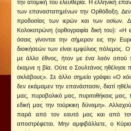
την ατομική του ελευθερία. Η ελληνική επα
των επαναστατημένων την Ορθόδοξη. Δεν εί
προδοσίας των ιερών και των οσίων. 
Κολοκοτρώνη (ορθογραφία δική του): «Η 
όσαις γίνονται την σήμερον εις την Ευ
διοικήσεών των είναι εμφύλιος πόλεμος. Ο
με άλλο έθνος, ήτον με ένα λαόν οπού 
έκαμνε η βία. Ούτε ο Σουλτάνος ηθέλησε 
σκλάβους». Σε άλλο σημείο γράφει «Ο κόσ
δεν εκάμαμεν την επανάστασιν, διατί ηθέ
μας, πυροβολικό μας, πυριτοθήκαις μας, 
εδική μας την τούρκικη δύναμη». Αλλαχο
παρά από τον εαυτό μας και από το
αποστρέφεται. Μην αμφιβάλλετε, ο Κύρι