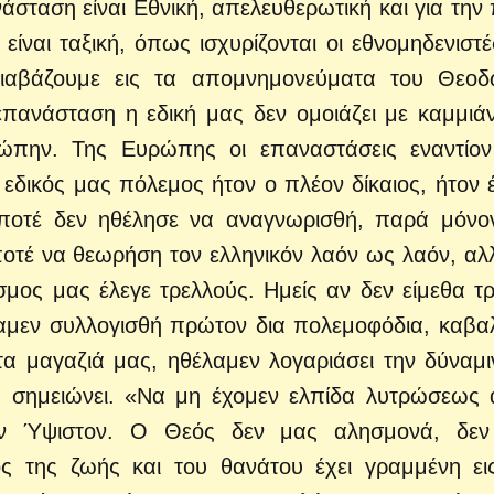
νάσταση είναι Εθνική, απελευθερωτική και για την 
ναι ταξική, όπως ισχυρίζονται οι εθνομηδενιστέ
Διαβάζουμε εις τα απομνημονεύματα του Θεο
επανάσταση η εδική μας δεν ομοιάζει με καμμιά
ρώπην. Της Ευρώπης οι επαναστάσεις εναντίο
 εδικός μας πόλεμος ήτον ο πλέον δίκαιος, ήτον 
ποτέ δεν ηθέλησε να αναγνωρισθή, παρά μόνον
ποτέ να θεωρήση τον ελληνικόν λαόν ως λαόν, αλ
μος μας έλεγε τρελλούς. Ημείς αν δεν είμεθα τρ
λαμεν συλλογισθή πρώτον δια πολεμοφόδια, καβα
τα μαγαζιά μας, ηθέλαμεν λογαριάσει την δύναμι
ύ σημειώνει. «Να μη έχομεν ελπίδα λυτρώσεως 
ν Ύψιστον. Ο Θεός δεν μας αλησμονά, δεν
ος της ζωής και του θανάτου έχει γραμμένη ει