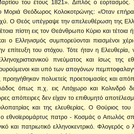
Μαρτίου του έτους 1821». Διπλός ο εορτασμός.
του Μοριά Θεόδωρος Κολοκοτρώνης: «Όταν επήρα
ισχύ. Ο Θεός υπέγραψε την απελευθέρωση της Ελ
έτοια πίστη εις τον Θεάνθρωπο Κύριο και τέτοια ή
ι ο Ελληνισμός συμπορεύονται πιασμένοι χέρι-
 επίτευξη του στόχου. Τότε ήταν η Ελευθερία, 
ληνοχριστιανικού πνεύματος και ίσως της εθ
ικουρούμενοι και υπό των απογόνων πεμπτοφαλαγ
 προηγήθηκαν πολυετείς προετοιμασίες και απόπ
άδος όπως π.χ. εις Λιτόχωρο και Κολινδρό δ
ορες απόπειρες δεν είχαν το επιθυμητό αποτέλεσμ
ιλοπατρίας και της ελευθερίας. Ο Θούριος του
ο εθνοϊερομάρτυς πατρο - Κοσμάς ο Αιτωλός σπ
ικό και πατριωτικό ελληνοκεντρικό. Φλογερός ο 