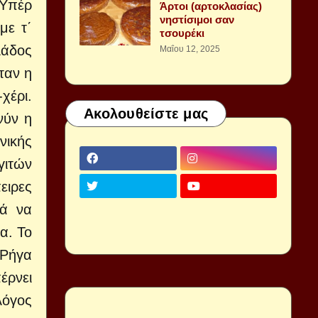
 Υπέρ
Άρτοι (αρτοκλασίας)
νηστίσιμοι σαν
με τ΄
τσουρέκι
λάδος
Μαΐου 12, 2025
ταν η
χέρι.
Ακολουθείστε μας
νύν η
νικής
γιτών
ειρες
ιά να
α. Το
 Ρήγα
έρνει
λόγος