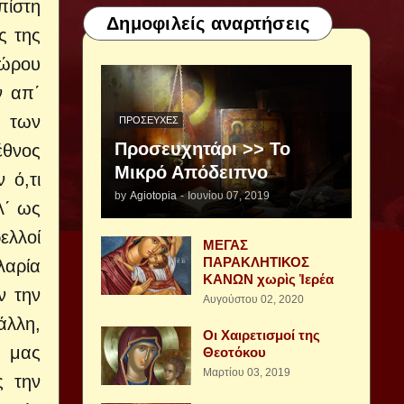
πίστη
Δημοφιλείς αναρτήσεις
ς της
δώρου
ν απ΄
ν των
ΠΡΟΣΕΥΧΈΣ
Προσευχητάρι >> Το
έθνος
Μικρό Απόδειπνο
 ό,τι
by
Agiotopia
-
Ιουνίου 07, 2019
λ΄ ως
ελλοί
ΜΕΓΑΣ
ΠΑΡΑΚΛΗΤΙΚΟΣ
λαρία
ΚΑΝΩΝ χωρὶς Ἱερέα
ν την
Αυγούστου 02, 2020
άλλη,
Οι Χαιρετισμοί της
 μας
Θεοτόκου
Μαρτίου 03, 2019
ς την