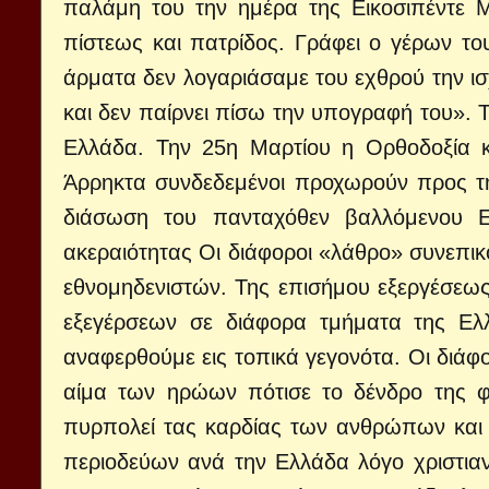
παλάμη του την ημέρα της Εικοσιπέντε 
πίστεως και πατρίδος. Γράφει ο γέρων 
άρματα δεν λογαριάσαμε του εχθρού την 
και δεν παίρνει πίσω την υπογραφή του». Τ
Ελλάδα. Την 25η Μαρτίου η Ορθοδοξία κα
Άρρηκτα συνδεδεμένοι προχωρούν προς την
διάσωση του πανταχόθεν βαλλόμενου Ελ
ακεραιότητας Οι διάφοροι «λάθρο» συνεπ
εθνομηδενιστών. Της επισήμου εξεργέσεως
εξεγέρσεων σε διάφορα τμήματα της Ελλ
αναφερθούμε εις τοπικά γεγονότα. Οι διάφ
αίμα των ηρώων πότισε το δένδρο της φ
πυρπολεί τας καρδίας των ανθρώπων και 
περιοδεύων ανά την Ελλάδα λόγο χριστιαν