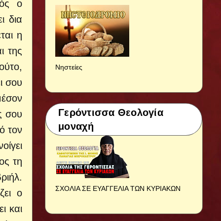
λός ο
ι δια
ται η
ι της
ούτο,
Νηστείες
ι σου
μέσον
Γερόντισσα Θεολογία
ς σου
μοναχή
ό τον
οίγει
ος τη
ριήλ.
ΣΧΟΛΙΑ ΣΕ ΕΥΑΓΓΕΛΙΑ ΤΩΝ ΚΥΡΙΑΚΩΝ
ζει ο
ι και