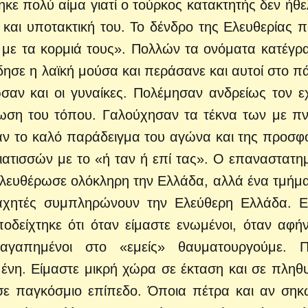
κε πολύ αίμα γιατί ο τούρκος κατακτητής δεν ήθε
και υποτακτική του. Το δένδρο της Ελευθερίας π
ν με τα κορμιά τους». Πολλών τα ονόματα κατέγρ
ησε η λαϊκή μούσα και περάσανε και αυτοί στο π
σαν και οι γυναίκες. Πολέμησαν ανδρείως τον ε
ωση του τόπου. Γαλούχησαν τα τέκνα των με π
διναν το καλό παράδειγμα του αγώνα και της προσφ
ιατισσών με το «ή ταν ή επί τας». Ο επαναστατη
ελευθέρωσε ολόκληρη την Ελλάδα, αλλά ένα τμήμα
αχητές συμπληρώνουν την Ελεύθερη Ελλάδα. Ε
οδείχτηκε ότι όταν είμαστε ενωμένοι, όταν αφή
γαπημένοι στο «εμείς» θαυματουργούμε. Π
μένη. Είμαστε μικρή χώρα σε έκταση και σε πληθ
ε παγκόσμιο επίπεδο. Όποια πέτρα και αν σηκ