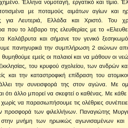
ημένο. Έλληνα νομοταγή, εργατικό και τίμιο. Έ
οτισμένα με ποταμούς αιμάτων αγίων και η
για Λευτεριά, Ελλάδα και Χριστό. Του χρ
α που το λάβαρο της ελευθερίας με το «Ελευθε
τα Καλάβρυτα και σήμανε τον γενικό ξεσηκωμ
ουμε πανηγυρικά την συμπλήρωση 2 αιώνων απ
 θυμηθούμε εμείς οι παλαιοί και να μάθουν οι νεώ
 Εκκλησίας, του κρυφού σχολείου, των ανδρών κα
είς και την καταστροφική επίδραση του ατομικο
λλει την συνεισφορά της στον αγώνα. Με ομι
και ότι άλλο μπορεί να σκεφτεί ο καθένας. Με κάθε
 χωρίς να παρασιωπήσουμε τις ολέθριες συνέπειε
την προσφορά των φιλελλήνων. Παναγιώτης Μυργ
ο στην μνήμη των ηρωικώς αγωνισαμένων και