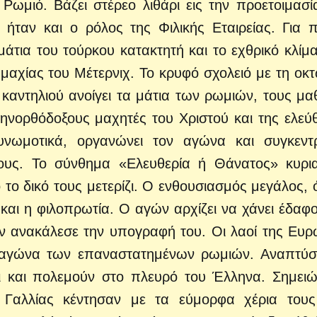
Ρωμιό. Βάζει στέρεο λιθάρι εις την προετοιμασί
 ήταν και ο ρόλος της Φιλικής Εταιρείας. Για 
άτια του τούρκου κατακτητή και το εχθρικό κλίμ
μαχίας του Μέτερνιχ. Το κρυφό σχολειό με τη οκ
καντηλιού ανοίγει τα μάτια των ρωμιών, τους μαθ
ληνορθόδοξους μαχητές του Χριστού και της ελεύ
υνωμοτικά, οργανώνει τον αγώνα και συγκεντ
υς. Το σύνθημα «Ελευθερία ή Θάνατος» κυρια
 το δικό τους μετερίζι. Ο ενθουσιασμός μεγάλος,
ς και η φιλοπρωτία. Ο αγών αρχίζει να χάνει έδαφο
ν ανακάλεσε την υπογραφή του. Οι λαοί της Ευ
ό αγώνα των επαναστατημένων ρωμιών. Αναπτύσ
αι και πολεμούν στο πλευρό του Έλληνα. Σημειώ
 Γαλλίας κέντησαν με τα εύμορφα χέρια τους