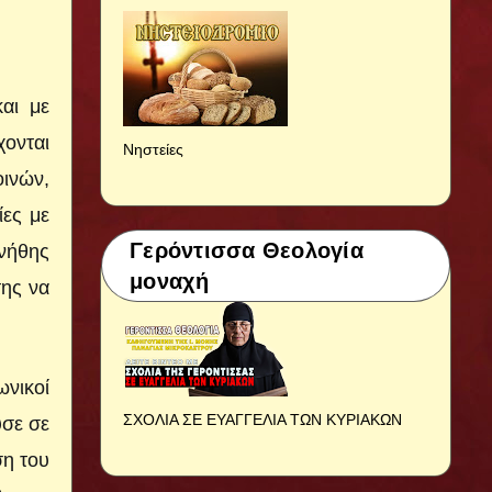
αι με
χονται
Νηστείες
οινών,
ίες με
Γερόντισσα Θεολογία
υνήθης
μοναχή
της να
ωνικοί
ΣΧΟΛΙΑ ΣΕ ΕΥΑΓΓΕΛΙΑ ΤΩΝ ΚΥΡΙΑΚΩΝ
υσε σε
ση του