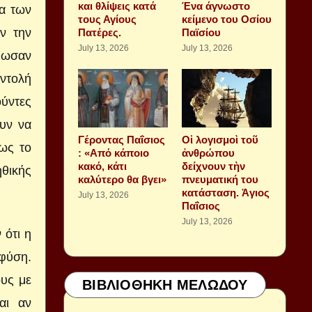
και θλίψεις κατά
Ένα άγνωστο
α των
τους Αγίους
κείμενο του Οσίου
ν την
Πατέρες.
Παϊσίου
July 13, 2026
July 13, 2026
θωσαν
ντολή
ούντες
υν να
Γέροντας Παΐσιος
Οἱ λογισμοὶ τοῦ
ως το
: «Από κάποιο
ἀνθρώπου
κακό, κάτι
δείχνουν τὴν
θικής
καλύτερο θα βγει»
πνευματική του
κατάσταση. Ἁγιος
July 13, 2026
Παΐσιος
July 13, 2026
 ότι η
φύση.
υς με
ΒΙΒΛΙΟΘΗΚΗ ΜΕΛΩΔΟΥ
αι αν