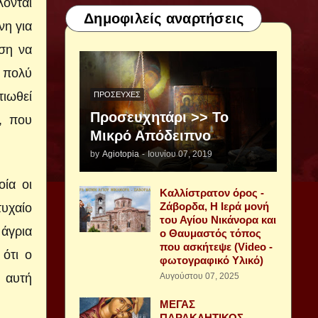
ονται
Δημοφιλείς αναρτήσεις
νη για
ύση να
α πολύ
τιωθεί
ΠΡΟΣΕΥΧΈΣ
Προσευχητάρι >> Το
, που
Μικρό Απόδειπνο
by
Agiotopia
-
Ιουνίου 07, 2019
οία οι
Καλλίστρατον όρος -
Ζάβορδα, Η Ιερά μονή
υχαίο
του Αγίου Νικάνορα και
 άγρια
ο Θαυμαστός τόπος
που ασκήτεψε (Video -
ότι ο
φωτογραφικό Υλικό)
η αυτή
Αυγούστου 07, 2025
ΜΕΓΑΣ
ΠΑΡΑΚΛΗΤΙΚΟΣ