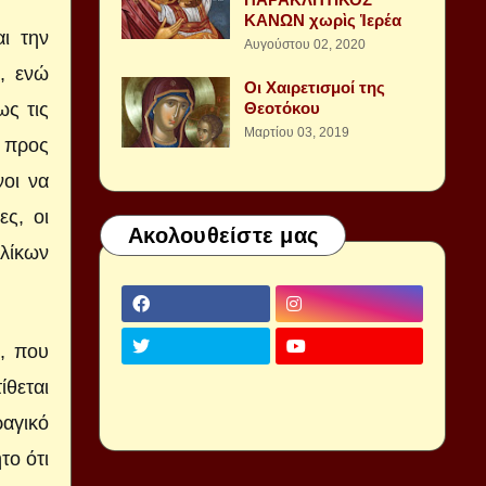
ΚΑΝΩΝ χωρὶς Ἱερέα
ι την
Αυγούστου 02, 2020
, ενώ
Οι Χαιρετισμοί της
ς τις
Θεοτόκου
Μαρτίου 03, 2019
η προς
οι να
ς, οι
Ακολουθείστε μας
λίκων
ς, που
ίθεται
ραγικό
το ότι