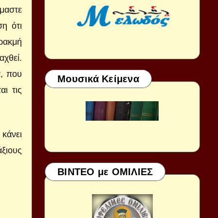
ίμαστε
η ότι
ρακμή
χθεί.
α, που
Μουσικά Κείμενα
αι τις
 κάνει
ξιους
ΒΙΝΤΕΟ με ΟΜΙΛΙΕΣ