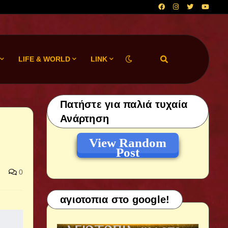
LIFE & WORLD
LINK
Πατήστε για παλιά τυχαία
Ανάρτηση
View Random
Post
0
αγιοτοπια στο google!