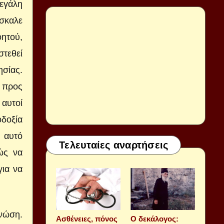
εγάλη
άσκαλε
οητού,
στεθεί
σίας.
α προς
 αυτοί
οδοξία
 αυτό
Τελευταίες αναρτήσεις
ώς να
για να
γνώση.
Aσθένειες, πόνος
Ο δεκάλογος: