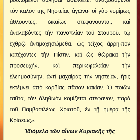
βουλόμενοι ἀθλῆσαι εἰσέλθετε, ἀναζωσάμενοι
τὸν καλὸν τῆς Νηστείας ἀγῶνα· οἱ γὰρ νομίμως
ἀθλοῦντες, δικαίως στεφανοῦνται, καὶ
ἀναλαβόντες τὴν πανοπλίαν τοῦ Σταυροῦ, τῷ
ἐχθρῷ ἀντιμαχησώμεθα, ὡς τεῖχος ἄρρηκτον
κατέχοντες τὴν Πίστιν, καὶ ὡς θώρακα τὴν
προσευχήν, καὶ περικεφαλαίαν τὴν
ἐλεημοσύνην, ἀντὶ μαχαίρας τὴν νηστείαν, ἥτις
ἐκτέμνει ἀπὸ καρδίας πᾶσαν κακίαν. Ὁ ποιῶν
ταῦτα, τὸν ἀληθινὸν κομίζεται στέφανον, παρὰ
τοῦ Παμβασιλέως Χριστοῦ, ἐν τῇ ἡμέρᾳ τῆς
Κρίσεως».
Ἰδιόμελο τῶν αἴνων Κυριακῆς τῆς