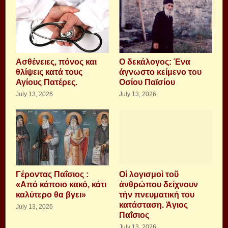
Aσθένειες, πόνος και
Ο δεκάλογος: Ένα
θλίψεις κατά τους
άγνωστο κείμενο του
Αγίους Πατέρες.
Οσίου Παϊσίου
July 13, 2026
July 13, 2026
Γέροντας Παΐσιος :
Οἱ λογισμοὶ τοῦ
«Από κάποιο κακό, κάτι
ἀνθρώπου δείχνουν
καλύτερο θα βγει»
τὴν πνευματική του
κατάσταση. Ἁγιος
July 13, 2026
Παΐσιος
July 13, 2026