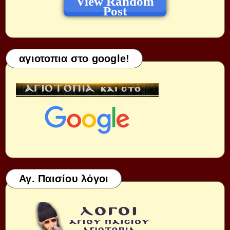
View Random
Post
αγιοτοπια στο google!
Αγ. Παισίου λόγοι