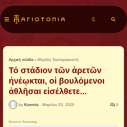
Αρχική σελίδα
Μεγάλη Τεσσαρακοστή
Τό στάδιον τῶν ἀρετῶν
ἠνέῳκται, οἱ βουλόμενοι
ἀθλῆσαι εἰσέλθετε...
by
Kixemta
-
Μαρτίου 03, 2025
0
Recent in Technology