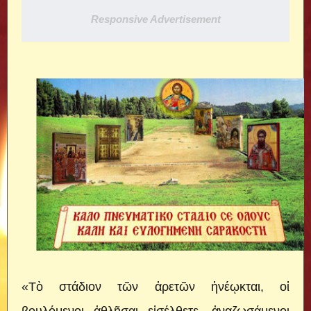
Responsive Advertisement
«Τὸ στάδιον τῶν ἀρετῶν ἠνέῳκται, οἱ