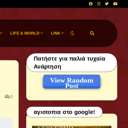
LIFE & WORLD
LINK
Πατήστε για παλιά τυχαία
Ανάρτηση
View Random
Post
0
αγιοτοπια στο google!