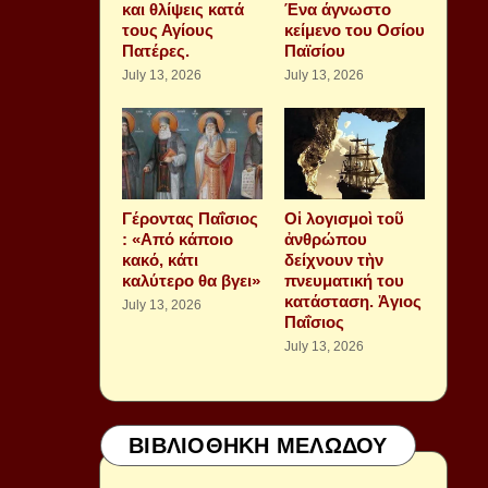
και θλίψεις κατά
Ένα άγνωστο
τους Αγίους
κείμενο του Οσίου
Πατέρες.
Παϊσίου
July 13, 2026
July 13, 2026
Γέροντας Παΐσιος
Οἱ λογισμοὶ τοῦ
: «Από κάποιο
ἀνθρώπου
κακό, κάτι
δείχνουν τὴν
καλύτερο θα βγει»
πνευματική του
κατάσταση. Ἁγιος
July 13, 2026
Παΐσιος
July 13, 2026
ΒΙΒΛΙΟΘΗΚΗ ΜΕΛΩΔΟΥ