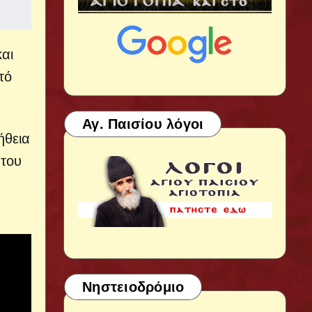
αι
τό
Αγ. Παισίου λόγοι
ήθεια
 του
Νηστειοδρόμιο