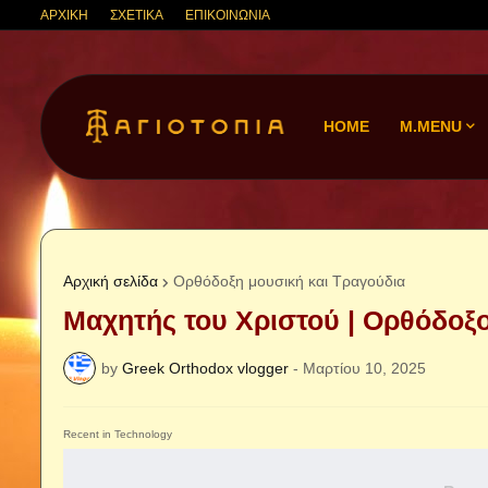
ΑΡΧΙΚΗ
ΣΧΕΤΙΚΑ
ΕΠΙΚΟΙΝΩΝΙΑ
HOME
M.MENU
Αρχική σελίδα
Ορθόδοξη μουσική και Τραγούδια
Μαχητής του Χριστού | Ορθόδοξο
by
Greek Orthodox vlogger
-
Μαρτίου 10, 2025
Recent in Technology