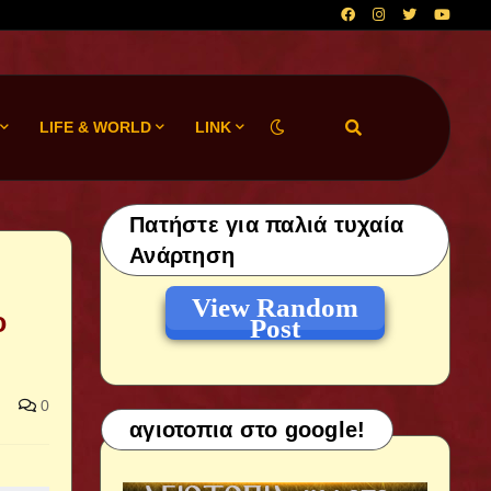
LIFE & WORLD
LINK
Πατήστε για παλιά τυχαία
Ανάρτηση
View Random
ο
Post
0
αγιοτοπια στο google!