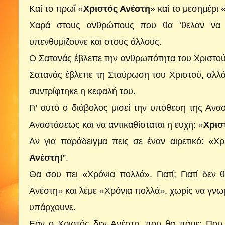
Καί το πρωΐ «
Χριστός Ανέστη
» καί το μεσημέρι 
Χαρά στους ανθρώπους που θα ‘θελαν να κ
υπενθυμίζουνε και στους άλλους.
Ο Σατανάς έβλεπε την ανθρωπότητα του Χριστού
Σατανάς έβλεπε τη Σταύρωση του Χριστού, αλλά 
συντρίφτηκε η κεφαλή του.
Γι’ αυτό ο διάβολος μισεί την υπόθεση της Ανα
Αναστάσεως και να αντικαθίσταται η ευχή: «
Χρισ
Αν για παράδειγμα πεις σε έναν αιρετικό: «Χρ
Ανέστη!
”.
Θα σου πει «Χρόνια πολλά». Γιατί; Γιατί δεν
Ανέστη» και λέμε «Χρόνια πολλά», χωρίς να γνωρ
υπάρχουνε.
Εάν ο Χριστός δεν Ανέστη, που θα πάμε; Που 