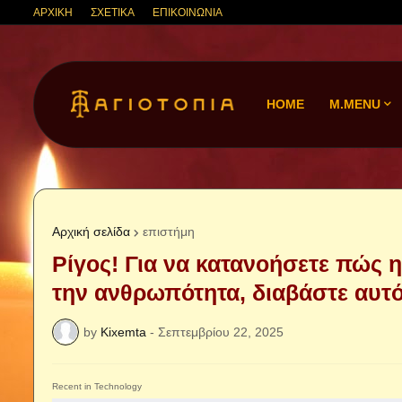
ΑΡΧΙΚΗ
ΣΧΕΤΙΚΑ
ΕΠΙΚΟΙΝΩΝΙΑ
HOME
M.MENU
Αρχική σελίδα
επιστήμη
Ρίγος! Για να κατανοήσετε πώς
την ανθρωπότητα, διαβάστε αυτό
by
Kixemta
-
Σεπτεμβρίου 22, 2025
Recent in Technology