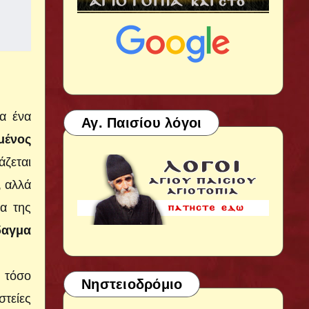
ρα ένα
Αγ. Παισίου λόγοι
μένος
άζεται
, αλλά
ία της
δαγμα
ι τόσο
Νηστειοδρόμιο
στείες