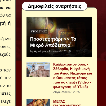
Δημοφιλείς αναρτήσεις
ια να
τών να
ητή ή
ΠΡΟΣΕΥΧΈΣ
φέρνει
Προσευχητάρι >> Το
Μικρό Απόδειπνο
ροντες
by
Agiotopia
-
Ιουνίου 07, 2019
εχούς
Καλλίστρατον όρος -
Ζάβορδα, Η Ιερά μονή
νο των
του Αγίου Νικάνορα και
πό την
ο Θαυμαστός τόπος
που ασκήτεψε (Video -
αν το
φωτογραφικό Υλικό)
Αυγούστου 07, 2025
πιστες
 έλεγε
ΜΕΓΑΣ
ΠΑΡΑΚΛΗΤΙΚΟΣ