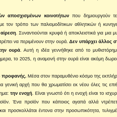
ών αποσχισμένων κοινοτήτων
που δημιουργούν τε
 με τον τρόπο των παλιομοδίτικων αθλητικών ή κυνηγ
 αίρεση
. Συναντιούνται κρυφά ή αποκλειστικά για μια μ
πρέπει να περιμένουν στην ουρά.
Δεν υπάρχει άλλος σ
την ουρά
. Αυτή η ιδέα γεννήθηκε από το μυθιστόρημ
μερα, το 2025, η αναμονή στην ουρά είναι ακόμη δωρε
.
ιο προφανής.
Μέσα στον παραμυθένιο κόσμο της εκπλή
ια γενική αρχή που θα χρωματίσει εκ νέου όλες τις επι
όημα:
την ενοχή
. Είναι γνωστό ότι η ενοχή είναι το ισχυ
οϊόν. Ένα προϊόν που κάποιος αγαπά αλλά ντρέπετ
και προσκολλάται έντονα στην προσωπικότητα, τυλιγμ