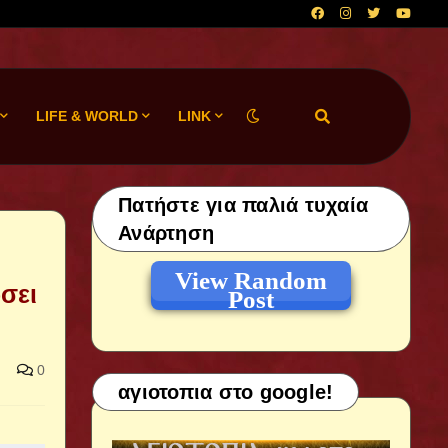
LIFE & WORLD
LINK
Πατήστε για παλιά τυχαία
Ανάρτηση
View Random
σει
Post
0
αγιοτοπια στο google!