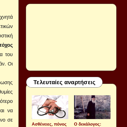
χνητά
ετικών
υστική
τόχος
α του
άν. Οι
Τελευταίες αναρτήσεις
ρωσης
θυμίες
ρότερο
αι να
ένο σε
Aσθένειες, πόνος
Ο δεκάλογος: