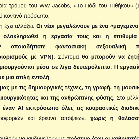
ρία τρόμου του WW Jacobs, «Το Πόδι του Πιθήκου» (1
λύ κοντινό πρόσωπο.
έχει αλλάξει.
Οι νέοι μεγαλώνουν με ένα «μαγεμένο
ολοκληρωθεί η εργασία τους και η επιθυμία
οποιαδήποτε φαντασιακή σεξουαλική π
ριορισμούς με VPN).
Σύντομα
θα μπορούν να ζητ
ημιουργούνται μέσα σε λίγα δευτερόλεπτα
.
Η εργασί
με μια απλή εντολή
.
ς με τις δημιουργικές τέχνες, τη γραφή, τη μουσικ
ημιουργικότητας και της ανθρώπινης φύσης
. Στο μέλ
 έναν AI εκπρόσωπο όλες τις κουραστικές διαδικ
ληροφοριών και έρευνα απόψεων,
χωρίς η θάλασ
ολουθούν να κινδυνεύουν με πρόστιμο όταν
οι καθηγητές