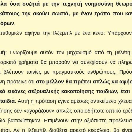
όλα όσα συζητά με την τεχνητή νοημοσύνη θεωρο
 κάποιος την ακούει σωστά, με έναν τρόπο που κα
υ όρων
.
πιθυμιών αφήνει την Ιλζεμπίλ με ένα κενό; Υπάρχουν
μή
:
Γνωρίζουμε αυτόν τον μηχανισμό από τη μελέτη
 αρκετά χρήματα θα μπορούν να συνεχίσουν να πληρ
α βλέπουν ταινίες με πραγματικούς ανθρώπους. Πρόσ
νη πρότεινε ότι
στο μέλλον θα πρέπει απλώς να αφή
ά εικόνες σεξουαλικής κακοποίησης παιδιών, έτσι
παιδιά
. Αυτή η πρόταση έγινε αμέσως αντικείμενο χλευ
οίησης δεν «αγοράζουν» απλώς οποιοδήποτε οπτικό ερέ
διά βασανίστηκαν. Επιμένουν στην αξιόπιστη προέλευ
τσι. Αν η Ιλζεμπίλ διαθέτει αρκετό κεφάλαιο, θα είνα