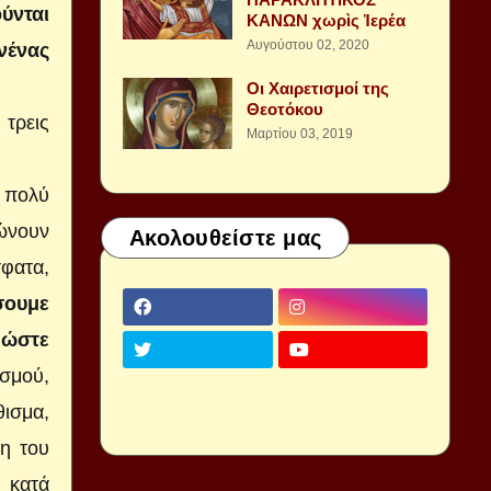
ύνται
ΚΑΝΩΝ χωρὶς Ἱερέα
Αυγούστου 02, 2020
νένας
Οι Χαιρετισμοί της
Θεοτόκου
 τρεις
Μαρτίου 03, 2019
 πολύ
ώνουν
Ακολουθείστε μας
φατα,
σουμε
 ώστε
ασμού,
θισμα,
ση του
ι κατά