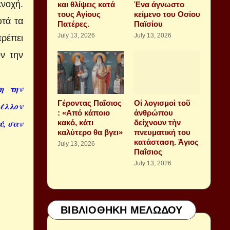
ενοχή.
και θλίψεις κατά
Ένα άγνωστο
τους Αγίους
κείμενο του Οσίου
υτά τα
Πατέρες.
Παϊσίου
July 13, 2026
July 13, 2026
πρέπει
ον την
η την
Γέροντας Παΐσιος
Οἱ λογισμοὶ τοῦ
μέλλον
: «Από κάποιο
ἀνθρώπου
ύ, σαν
κακό, κάτι
δείχνουν τὴν
καλύτερο θα βγει»
πνευματική του
κατάσταση. Ἁγιος
July 13, 2026
Παΐσιος
July 13, 2026
ΒΙΒΛΙΟΘΗΚΗ ΜΕΛΩΔΟΥ