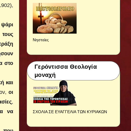
902),
 ψάρι
 τους
Νηστείες
ράξη
ήσουν
α στο
Γερόντισσα Θεολογία
μοναχή
ή και
λον,
οι
ασίες
,
σα να
ΣΧΟΛΙΑ ΣΕ ΕΥΑΓΓΕΛΙΑ ΤΩΝ ΚΥΡΙΑΚΩΝ
, που