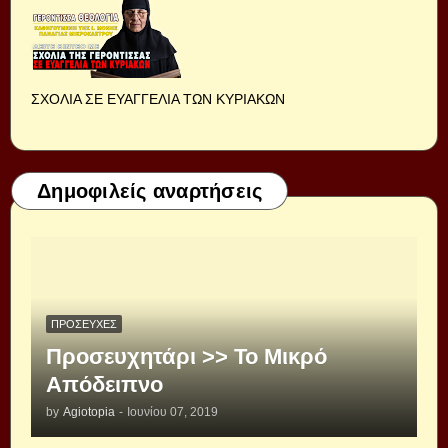
ΣΧΟΛΙΑ ΣΕ ΕΥΑΓΓΕΛΙΑ ΤΩΝ ΚΥΡΙΑΚΩΝ
Δημοφιλείς αναρτήσεις
ΠΡΟΣΕΥΧΈΣ
Προσευχητάρι >> Το Μικρό
Απόδειπνο
by
Agiotopia
-
Ιουνίου 07, 2019