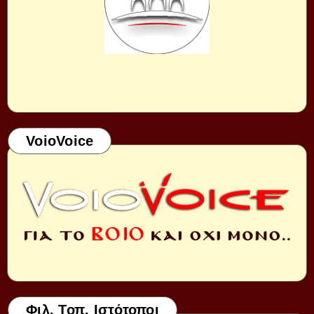
VoioVoice
Φιλ. Τοπ. Ιστότοποι