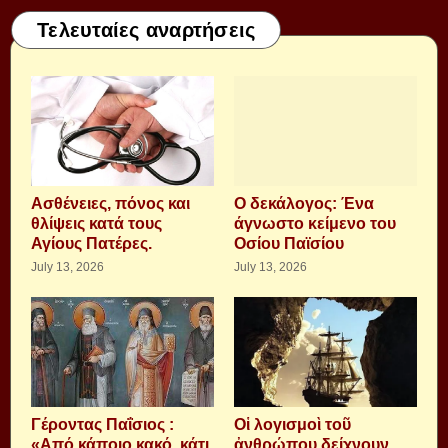
Τελευταίες αναρτήσεις
Aσθένειες, πόνος και
Ο δεκάλογος: Ένα
θλίψεις κατά τους
άγνωστο κείμενο του
Αγίους Πατέρες.
Οσίου Παϊσίου
July 13, 2026
July 13, 2026
Γέροντας Παΐσιος :
Οἱ λογισμοὶ τοῦ
«Από κάποιο κακό, κάτι
ἀνθρώπου δείχνουν