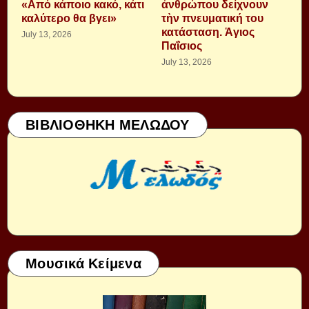
«Από κάποιο κακό, κάτι
ἀνθρώπου δείχνουν
καλύτερο θα βγει»
τὴν πνευματική του
κατάσταση. Ἁγιος
July 13, 2026
Παΐσιος
July 13, 2026
ΒΙΒΛΙΟΘΗΚΗ ΜΕΛΩΔΟΥ
Μουσικά Κείμενα