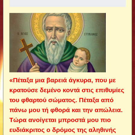
«Πέταξα μια βαρειά άγκυρα, που με
κρατού­σε δεμένο κοντά στις επιθυμίες
του φθαρτού σώματος. Πέταξα από
πάνω μου τή φθορά και την απώλεια.
Τώρα ανοίγεται μπροστά μου πιο
ευδιάκριτος ο δρόμος της αληθινής