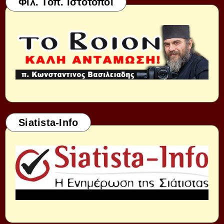
Φιλ. Τοπ. Ιστότοποι
Siatista-Info