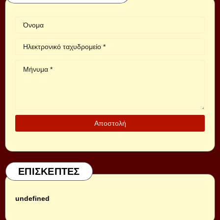
ΕΠΙΣΚΕΠΤΕΣ
u
n
d
e
f
i
n
e
d