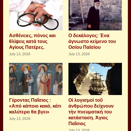
Aσθένειες, πόνος και
Ο δεκάλογος: Ένα
θλίψεις κατά τους
άγνωστο κείμενο του
Αγίους Πατέρες.
Οσίου Παϊσίου
July 13, 2026
July 13, 2026
Γέροντας Παΐσιος :
Οἱ λογισμοὶ τοῦ
«Από κάποιο κακό, κάτι
ἀνθρώπου δείχνουν
καλύτερο θα βγει»
τὴν πνευματική του
κατάσταση. Ἁγιος
July 13, 2026
Παΐσιος
July 13, 2026