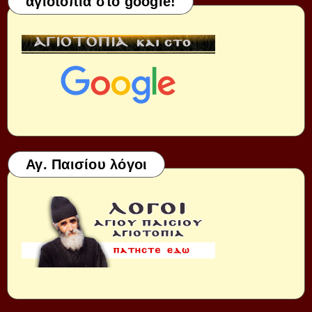
αγιοτοπια στο google!
Αγ. Παισίου λόγοι