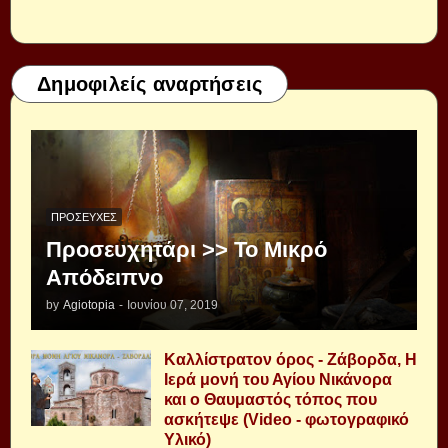
Δημοφιλείς αναρτήσεις
ΠΡΟΣΕΥΧΈΣ
Προσευχητάρι >> Το Μικρό
Απόδειπνο
by
Agiotopia
-
Ιουνίου 07, 2019
Καλλίστρατον όρος - Ζάβορδα, Η
Ιερά μονή του Αγίου Νικάνορα
και ο Θαυμαστός τόπος που
ασκήτεψε (Video - φωτογραφικό
Υλικό)