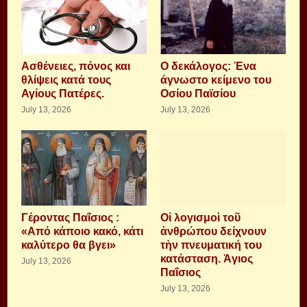
Aσθένειες, πόνος και
Ο δεκάλογος: Ένα
θλίψεις κατά τους
άγνωστο κείμενο του
Αγίους Πατέρες.
Οσίου Παϊσίου
July 13, 2026
July 13, 2026
Γέροντας Παΐσιος :
Οἱ λογισμοὶ τοῦ
«Από κάποιο κακό, κάτι
ἀνθρώπου δείχνουν
καλύτερο θα βγει»
τὴν πνευματική του
κατάσταση. Ἁγιος
July 13, 2026
Παΐσιος
July 13, 2026