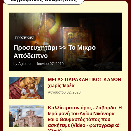
ΠΡΟΣΕΥΧΈΣ
Προσευχητάρι >> Το Μικρό
Απόδειπνο
by
Agiotopia
-
Ιουνίου 07, 2019
ΜΕΓΑΣ ΠΑΡΑΚΛΗΤΙΚΟΣ ΚΑΝΩΝ
χωρὶς Ἱερέα
Αυγούστου 02, 2020
Καλλίστρατον όρος - Ζάβορδα, Η
Ιερά μονή του Αγίου Νικάνορα
και ο Θαυμαστός τόπος που
ασκήτεψε (Video - φωτογραφικό