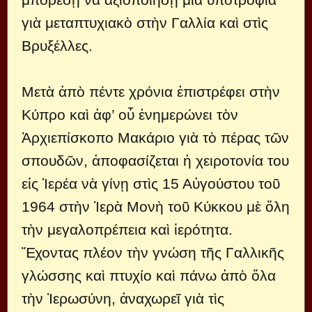
γιὰ μεταπτυχιακὸ στὴν Γαλλία καὶ στὶς
Βρυξέλλες.
Μετὰ ἀπὸ πέντε χρόνια ἐπιστρέφει στὴν
Κύπρο καὶ ἀφ’ οὗ ἐνημερώνει τὸν
Ἀρχιεπίσκοπο Μακάριο γιὰ τὸ πέρας τῶν
σπουδῶν, ἀποφασίζεται ἡ χειροτονία του
εἰς Ἱερέα νὰ γίνῃ στὶς 15 Αὐγούστου τοῦ
1964 στὴν Ἱερὰ Μονὴ τοῦ Κύκκου μὲ ὅλη
τὴν μεγαλοπρέπεια καὶ ἱερότητα.
Ἔχοντας πλέον τὴν γνώση τῆς Γαλλικῆς
γλώσσης καὶ πτυχίο καὶ πάνω ἀπὸ ὅλα
τὴν Ἱερωσύνη, ἀναχωρεῖ γιὰ τὶς