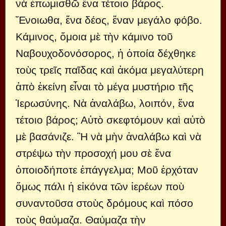
νὰ ἐπωμισθῶ ἕνα τέτοιο βάρος.
Ἔνοιωθα, ἕνα δέος, ἕναν μεγάλο φόβο.
Κάμινος, ὅμοια μὲ τὴν κάμινο τοῦ
Ναβουχοδονόσορος, ἡ ὁποία δέχθηκε
τοὺς τρεῖς παῖδας καὶ ἀκόμα μεγαλύτερη
ἀπὸ ἐκείνη εἶναι τὸ μέγα μυστήριο τῆς
Ἱερωσύνης. Νὰ ἀναλάβω, λοιπόν, ἕνα
τέτοιο βάρος; Αὐτὸ σκεφτόμουν καὶ αὐτὸ
μὲ βασάνιζε. Ἢ νὰ μὴν ἀναλάβω καὶ νὰ
στρέψω τὴν προσοχή μου σὲ ἕνα
ὁποιοδήποτε ἐπάγγελμα; Μοῦ ἐρχόταν
ὅμως πάλι ἡ εἰκόνα τῶν ἱερέων ποὺ
συναντοῦσα στοὺς δρόμους καὶ πόσο
τοὺς θαύμαζα. Θαύμαζα τὴν