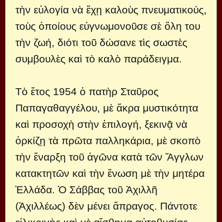
τὴν εὐλογία νὰ ἔχῃ καλοὺς πνευματικούς,
τοὺς ὁποίους εὐγνωμονοῦσε σὲ ὅλη του
τὴν ζωή, διότι τοῦ δώσανε τὶς σωστὲς
συμβουλὲς καὶ τὸ καλὸ παράδειγμα.
Τὸ ἔτος 1954 ὁ πατὴρ Σταῦρος
Παπαγαθαγγέλου, μὲ ἄκρα μυστικότητα
καὶ προσοχὴ στὴν ἐπιλογή, ξεκινᾷ νὰ
ὁρκίζῃ τὰ πρῶτα παλληκάρια, μὲ σκοπὸ
τὴν ἔναρξη τοῦ ἀγῶνα κατὰ τῶν Ἄγγλων
κατακτητῶν καὶ τὴν ἕνωση μὲ τὴν μητέρα
Ἑλλάδα. Ὁ Σάββας τοῦ Ἀχιλλῆ
(Ἀχιλλέως) δὲν μένει ἄπραγος. Πάντοτε