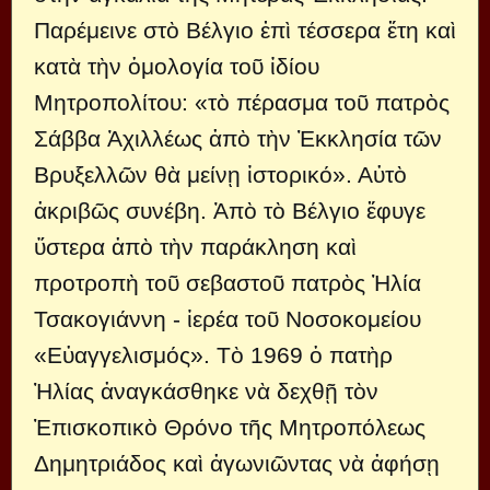
Παρέμεινε στὸ Βέλγιο ἐπὶ τέσσερα ἔτη καὶ
κατὰ τὴν ὁμολογία τοῦ ἰδίου
Μητροπολίτου: «τὸ πέρασμα τοῦ πατρὸς
Σάββα Ἀχιλλέως ἀπὸ τὴν Ἐκκλησία τῶν
Βρυξελλῶν θὰ μείνῃ ἱστορικό». Αὐτὸ
ἀκριβῶς συνέβη. Ἀπὸ τὸ Βέλγιο ἔφυγε
ὕστερα ἀπὸ τὴν παράκληση καὶ
προτροπὴ τοῦ σεβαστοῦ πατρὸς Ἠλία
Τσακογιάννη - ἱερέα τοῦ Νοσοκομείου
«Εὐαγγελισμός». Τὸ 1969 ὁ πατὴρ
Ἠλίας ἀναγκάσθηκε νὰ δεχθῇ τὸν
Ἐπισκοπικὸ Θρόνο τῆς Μητροπόλεως
Δημητριάδος καὶ ἀγωνιῶντας νὰ ἀφήσῃ