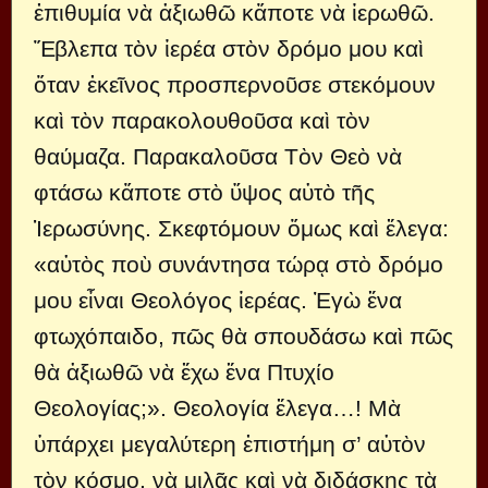
ἐπιθυμία νὰ ἀξιωθῶ κἄποτε νὰ ἱερωθῶ.
Ἔβλεπα τὸν ἱερέα στὸν δρόμο μου καὶ
ὅταν ἐκεῖνος προσπερνοῦσε στεκόμουν
καὶ τὸν παρακολουθοῦσα καὶ τὸν
θαύμαζα. Παρακαλοῦσα Τὸν Θεὸ νὰ
φτάσω κἄποτε στὸ ὕψος αὐτὸ τῆς
Ἱερωσύνης. Σκεφτόμουν ὅμως καὶ ἔλεγα:
«αὐτὸς ποὺ συνάντησα τώρᾳ στὸ δρόμο
μου εἶναι Θεολόγος ἱερέας. Ἐγὼ ἕνα
φτωχόπαιδο, πῶς θὰ σπουδάσω καὶ πῶς
θὰ ἀξιωθῶ νὰ ἔχω ἕνα Πτυχίο
Θεολογίας;». Θεολογία ἔλεγα…! Μὰ
ὑπάρχει μεγαλύτερη ἐπιστήμη σ’ αὐτὸν
τὸν κόσμο, νὰ μιλᾷς καὶ νὰ διδάσκῃς τὰ