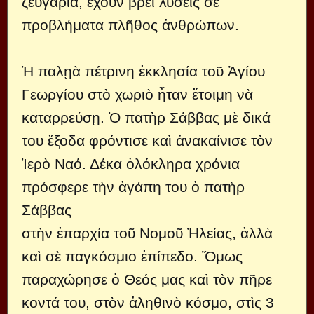
ζευγάρια, ἔχουν βρεῖ λύσεις σὲ
προβλήματα πλῆθος ἀνθρώπων.
Ἡ παλῃὰ πέτρινη ἐκκλησία τοῦ Ἁγίου
Γεωργίου στὸ χωριὸ ἦταν ἕτοιμη νὰ
καταρρεύσῃ. Ὁ πατὴρ Σάββας μὲ δικά
του ἔξοδα φρόντισε καὶ ἀνακαίνισε τὸν
Ἱερὸ Ναό. Δέκα ὁλόκληρα χρόνια
πρόσφερε τὴν ἀγάπη του ὁ πατὴρ
Σάββας
στὴν ἐπαρχία τοῦ Νομοῦ Ἠλείας, ἀλλὰ
καὶ σὲ παγκόσμιο ἐπίπεδο. Ὅμως
παραχώρησε ὁ Θεός μας καὶ τὸν πῆρε
κοντά του, στὸν ἀληθινὸ κόσμο, στὶς 3