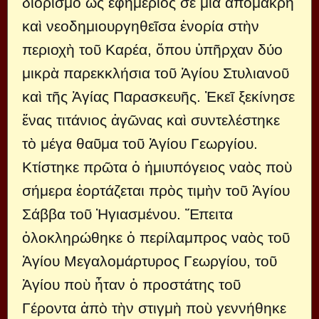
διορισμὸ ὡς ἐφημέριος σὲ μία ἀπόμακρη
καὶ νεοδημιουργηθεῖσα ἐνορία στὴν
περιοχὴ τοῦ Καρέα, ὅπου ὑπῆρχαν δύο
μικρὰ παρεκκλήσια τοῦ Ἁγίου Στυλιανοῦ
καὶ τῆς Ἁγίας Παρασκευῆς. Ἐκεῖ ξεκίνησε
ἕνας τιτάνιος ἀγῶνας καὶ συντελέστηκε
τὸ μέγα θαῦμα τοῦ Ἁγίου Γεωργίου.
Κτίστηκε πρῶτα ὁ ἡμιυπόγειος ναὸς ποὺ
σήμερα ἑορτάζεται πρὸς τιμὴν τοῦ Ἁγίου
Σάββα τοῦ Ἡγιασμένου. Ἔπειτα
ὁλοκληρώθηκε ὁ περίλαμπρος ναὸς τοῦ
Ἁγίου Μεγαλομάρτυρος Γεωργίου, τοῦ
Ἁγίου ποὺ ἦταν ὁ προστάτης τοῦ
Γέροντα ἀπὸ τὴν στιγμὴ ποὺ γεννήθηκε