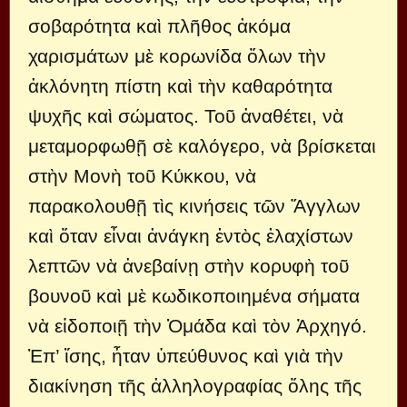
σοβαρότητα καὶ πλῆθος ἀκόμα
χαρισμάτων μὲ κορωνίδα ὅλων τὴν
ἀκλόνητη πίστη καὶ τὴν καθαρότητα
ψυχῆς καὶ σώματος. Τοῦ ἀναθέτει, νὰ
μεταμορφωθῇ σὲ καλόγερο, νὰ βρίσκεται
στὴν Μονὴ τοῦ Κύκκου, νὰ
παρακολουθῇ τὶς κινήσεις τῶν Ἄγγλων
καὶ ὅταν εἶναι ἀνάγκη ἐντὸς ἐλαχίστων
λεπτῶν νὰ ἀνεβαίνῃ στὴν κορυφὴ τοῦ
βουνοῦ καὶ μὲ κωδικοποιημένα σήματα
νὰ εἰδοποιῇ τὴν Ὁμάδα καὶ τὸν Ἀρχηγό.
Ἐπ’ ἴσης, ἦταν ὑπεύθυνος καὶ γιὰ τὴν
διακίνηση τῆς ἀλληλογραφίας ὅλης τῆς