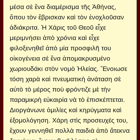
μέσα σὲ ἕνα διαμέρισμα τῆς Ἀθήνας,
ὅπου τὸν ἔβρισκαν καὶ τὸν ἐνοχλοῦσαν
ἀδιάκριτα. Ἡ Χάρις τοῦ Θεοῦ εἶχε
μεριμνήσει ἀπὸ χρόνια καὶ εἶχε
φιλοξενηθεῖ ἀπὸ μία προσφιλῆ του
οἰκογένεια σὲ ἕνα ἀπομακρυσμένο
χωριουδάκι στὸν νομὸ Ἠλείας. Ἔνοιωσε
τόση χαρὰ καὶ πνευματικὴ ἀνάταση σὲ
αὐτὸ τὸ μέρος ποὺ φρόντιζε μὲ τὴν
παραμικρὴ εὐκαιρία νὰ τὸ ἐπισκέπτεται.
Διοργάνωνε ὁμιλίες καὶ κηρύγματα καὶ
ἐξομολόγηση. Χάρη στὶς προσευχές του,
ἔχουν γεννηθεῖ πολλὰ παιδιὰ ἀπὸ ἄτεκνα