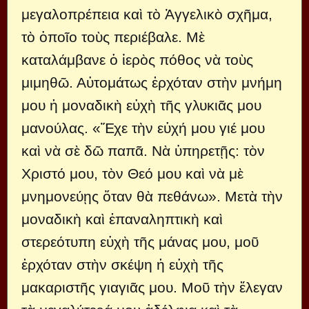
μεγαλοπρέπεια καὶ τὸ Ἀγγελικὸ σχῆμα,
τὸ ὁποῖο τοὺς περιέβαλε. Μὲ
καταλάμβανε ὁ ἱερὸς πόθος νὰ τοὺς
μιμηθῶ. Αὐτομάτως ἐρχόταν στὴν μνήμη
μου ἡ μοναδικὴ εὐχὴ τῆς γλυκιᾶς μου
μανούλας. «Ἔχε τὴν εὐχή μου γιέ μου
καὶ νὰ σὲ δῶ παπᾶ. Νὰ ὑπηρετῇς: τὸν
Χριστό μου, τὸν Θεό μου καὶ νὰ μὲ
μνημονεύῃς ὅταν θὰ πεθάνω». Μετὰ τὴν
μοναδικὴ καὶ ἐπαναληπτικὴ καὶ
στερεότυπη εὐχὴ τῆς μάνας μου, μοῦ
ἐρχόταν στὴν σκέψη ἡ εὐχὴ τῆς
μακαριστῆς γιαγιᾶς μου. Μοῦ τὴν ἔλεγαν