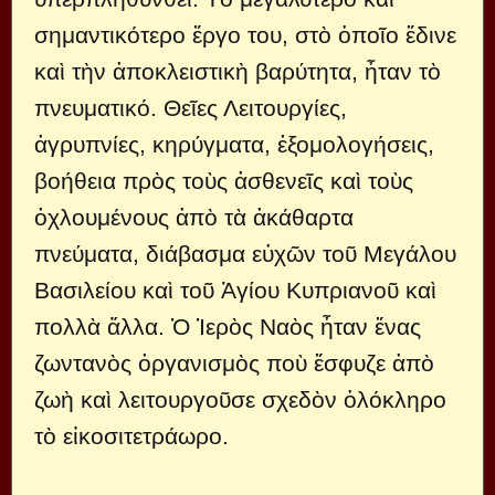
σημαντικότερο ἔργο του, στὸ ὁποῖο ἔδινε
καὶ τὴν ἀποκλειστικὴ βαρύτητα, ἦταν τὸ
πνευματικό. Θεῖες Λειτουργίες,
ἀγρυπνίες, κηρύγματα, ἐξομολογήσεις,
βοήθεια πρὸς τοὺς ἀσθενεῖς καὶ τοὺς
ὀχλουμένους ἀπὸ τὰ ἀκάθαρτα
πνεύματα, διάβασμα εὐχῶν τοῦ Μεγάλου
Βασιλείου καὶ τοῦ Ἁγίου Κυπριανοῦ καὶ
πολλὰ ἄλλα. Ὁ Ἱερὸς Ναὸς ἦταν ἕνας
ζωντανὸς ὀργανισμὸς ποὺ ἔσφυζε ἀπὸ
ζωὴ καὶ λειτουργοῦσε σχεδὸν ὁλόκληρο
τὸ εἰκοσιτετράωρο.