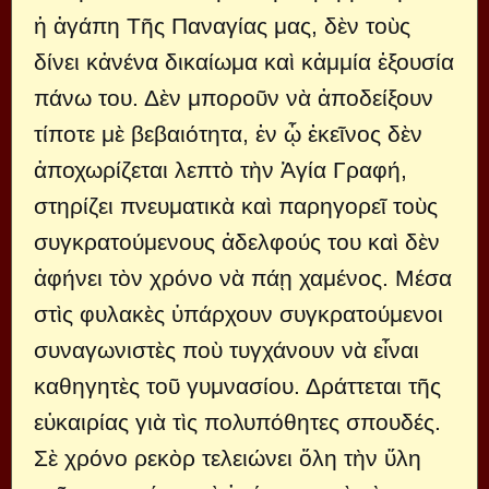
ἡ ἀγάπη Τῆς Παναγίας μας, δὲν τοὺς
δίνει κἀνένα δικαίωμα καὶ κἀμμία ἐξουσία
πάνω του. Δὲν μποροῦν νὰ ἀποδείξουν
τίποτε μὲ βεβαιότητα, ἐν ᾧ ἐκεῖνος δὲν
ἀποχωρίζεται λεπτὸ τὴν Ἁγία Γραφή,
στηρίζει πνευματικὰ καὶ παρηγορεῖ τοὺς
συγκρατούμενους ἀδελφούς του καὶ δὲν
ἀφήνει τὸν χρόνο νὰ πάῃ χαμένος. Μέσα
στὶς φυλακὲς ὑπάρχουν συγκρατούμενοι
συναγωνιστὲς ποὺ τυγχάνουν νὰ εἶναι
καθηγητὲς τοῦ γυμνασίου. Δράττεται τῆς
εὐκαιρίας γιὰ τὶς πολυπόθητες σπουδές.
Σὲ χρόνο ρεκὸρ τελειώνει ὅλη τὴν ὕλη