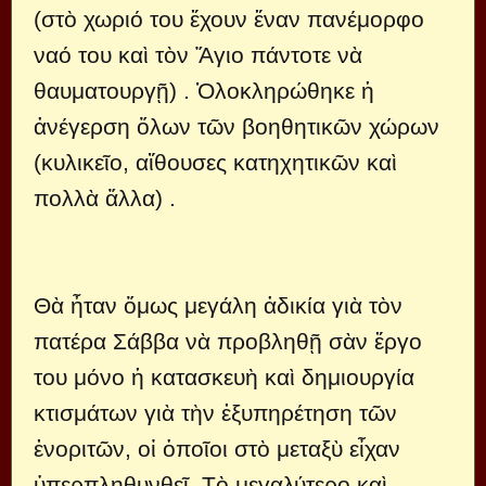
(στὸ χωριό του ἔχουν ἕναν πανέμορφο
ναό του καὶ τὸν Ἅγιο πάντοτε νὰ
θαυματουργῇ) . Ὁλοκληρώθηκε ἡ
ἀνέγερση ὅλων τῶν βοηθητικῶν χώρων
(κυλικεῖο, αἴθουσες κατηχητικῶν καὶ
πολλὰ ἄλλα) .
Θὰ ἦταν ὅμως μεγάλη ἀδικία γιὰ τὸν
πατέρα Σάββα νὰ προβληθῇ σὰν ἔργο
του μόνο ἡ κατασκευὴ καὶ δημιουργία
κτισμάτων γιὰ τὴν ἐξυπηρέτηση τῶν
ἐνοριτῶν, οἱ ὁποῖοι στὸ μεταξὺ εἶχαν
ὑπερπληθυνθεῖ. Τὸ μεγαλύτερο καὶ