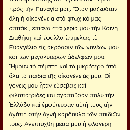
πρὸς τὴν Παναγία μας. Ὅταν μαζευόταν
ὅλη ἡ οἰκογένεια στὸ φτωχικό μας
σπιτάκι, ἔπιανα στὰ χέρια μου τὴν Καινὴ
Διαθήκη καὶ ἔψαλλα ἐπιμελῶς τὸ
Εὐαγγέλιο εἰς ἀκρόασιν τῶν γονέων μου
καὶ τῶν μεγαλυτέρων ἀδελφῶν μου.
Ἤμουν τὸ πέμπτο καὶ τὸ μικρότερο ἀπὸ
ὅλα τὰ παιδιὰ τῆς οἰκογένειάς μου. Οἱ
γονεῖς μου ἦταν εὐσεβεῖς καὶ
φιλοπάτριδες καὶ ἀγαποῦσαν πολὺ τὴν
Ἑλλάδα καὶ ἐμφύτευσαν αὐτή τους τὴν
ἀγάπη στὴν ἁγνὴ καρδούλα τῶν παιδιῶν
τους. Ἀνεπτύχθη μέσα μου ἡ φλογερὴ