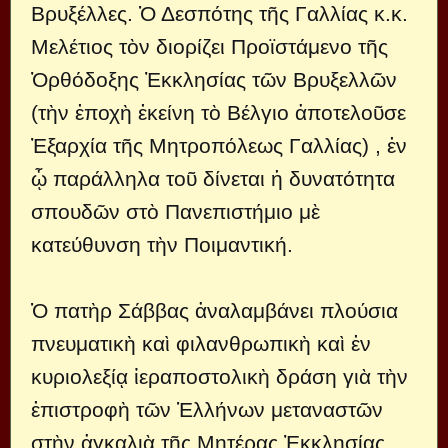
Βρυξέλλες. Ὁ Δεσπότης τῆς Γαλλίας κ.κ.
Μελέτιος τὸν διορίζει Προϊστάμενο τῆς
Ὀρθόδοξης Ἐκκλησίας τῶν Βρυξελλῶν
(τὴν ἐποχὴ ἐκείνη τὸ Βέλγιο ἀποτελοῦσε
Ἐξαρχία τῆς Μητροπόλεως Γαλλίας) , ἐν
ᾧ παράλληλα τοῦ δίνεται ἡ δυνατότητα
σπουδῶν στὸ Πανεπιστήμιο μὲ
κατεύθυνση τὴν Ποιμαντική.
Ὁ πατὴρ Σάββας ἀναλαμβάνει πλούσια
πνευματικὴ καὶ φιλανθρωπικὴ καὶ ἐν
κυριολεξίᾳ ἱεραποστολικὴ δράση γιὰ τὴν
ἐπιστροφὴ τῶν Ἑλλήνων μεταναστῶν
στὴν ἀγκαλιὰ τῆς Μητέρας Ἐκκλησίας.