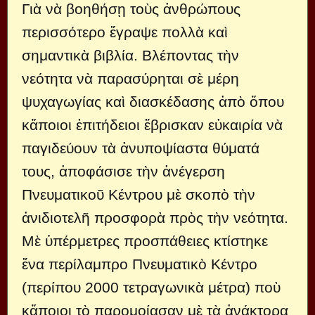
Γιὰ νὰ βοηθήσῃ τοὺς ἀνθρώπους
περισσότερο ἔγραψε πολλὰ καὶ
σημαντικὰ βιβλία. Βλέποντας τὴν
νεότητα νὰ παρασύρηται σὲ μέρη
ψυχαγωγίας καὶ διασκέδασης ἀπὸ ὅπου
κἄποιοι ἐπιτήδειοι ἔβρισκαν εὐκαιρία νὰ
παγιδεύουν τὰ ἀνυποψίαστα θύματά
τους, ἀποφάσισε τὴν ἀνέγερση
Πνευματικοῦ Κέντρου μὲ σκοπὸ τὴν
ἀνιδιοτελῆ προσφορὰ πρὸς τὴν νεότητα.
Μὲ ὑπέρμετρες προσπάθειες κτίστηκε
ἕνα περίλαμπρο Πνευματικὸ Κέντρο
(περίπου 2000 τετραγωνικὰ μέτρα) ποὺ
κἄποιοι τὸ παρομοίασαν μὲ τὰ ἀνάκτορα