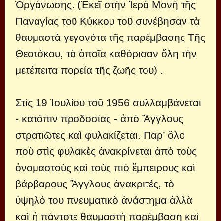
Ὀργάνωσης. (Ἐκεῖ στὴν Ἱερὰ Μονὴ τῆς
Παναγίας τοῦ Κύκκου τοῦ συνέβησαν τὰ
θαυμαστὰ γεγονότα τῆς παρέμβασης Τῆς
Θεοτόκου, τὰ ὁποῖα καθόρισαν ὅλη τὴν
μετέπειτα πορεία τῆς ζωῆς του) .
Στὶς 19 Ἰουλίου τοῦ 1956 συλλαμβάνεται
- κατόπιν προδοσίας - ἀπὸ Ἄγγλους
στρατιῶτες καὶ φυλακίζεται. Παρ’ ὅλο
ποὺ στὶς φυλακὲς ἀνακρίνεται ἀπὸ τοὺς
ὀνομαστοὺς καὶ τοὺς πιὸ ἔμπειρους καὶ
βάρβαρους Ἄγγλους ἀνακριτές, τὸ
ὑψηλό του πνευματικὸ ἀνάστημα ἀλλὰ
καὶ ἡ πάντοτε θαυμαστὴ παρέμβαση καὶ