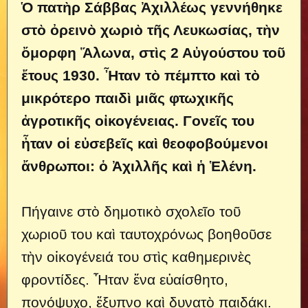
Ὁ πατὴρ Σάββας Ἀχιλλέως γεννήθηκε
στὸ ὀρεινὸ χωριὸ τῆς Λευκωσίας, τὴν
ὄμορφη Ἅλωνα, στὶς 2 Αὐγούστου τοῦ
ἔτους 1930. Ἦταν τὸ πέμπτο καὶ τὸ
μικρότερο παιδὶ μιᾶς φτωχικῆς
ἀγροτικῆς οἰκογένειας. Γονεῖς του
ἦταν οἱ εὐσεβεῖς καὶ θεοφοβούμενοι
ἄνθρωποι: ὁ Ἀχιλλῆς καὶ ἡ Ἑλένη.
Πήγαινε στὸ δημοτικὸ σχολεῖο τοῦ
χωριοῦ του καὶ ταυτοχρόνως βοηθοῦσε
τὴν οἰκογένειά του στὶς καθημερινὲς
φροντίδες. Ἦταν ἕνα εὐαίσθητο,
πονόψυχο, ἔξυπνο καὶ δυνατὸ παιδάκι.