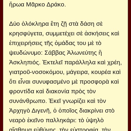
ἥρωα Μᾶρκο Δράκο.
Δύο ὁλόκληρα ἔτη ζῇ στὰ δάση σὲ
κρησφύγετα, συμμετέχει σὲ ἀσκήσεις καὶ
ἐπιχειρήσεις τῆς ὁμάδας του μὲ τὸ
ψευδώνυμο: Σάββας Ἁλωνεύτης ἢ
Ἀσκληπιός. Ἐκτελεῖ παράλληλα καὶ χρέη,
γιατροῦ-νοσοκόμου, μάγειρα, κουρέα καὶ
ὅτι εἶναι συνυφασμένο μὲ προσφορὰ καὶ
φροντίδα καὶ διακονία πρὸς τὸν
συνάνθρωπο. Ἐκεῖ γνωρίζει καὶ τὸν
Ἀρχηγὸ Διγενῆ, ὁ ὁποῖος διακρίνει στὸ
νεαρὸ ἐκεῖνο παλληκάρι: τὸ ὑψηλὸ
αἴσθημα εὐθύνης, τὴν εὐστροφία, τὴν