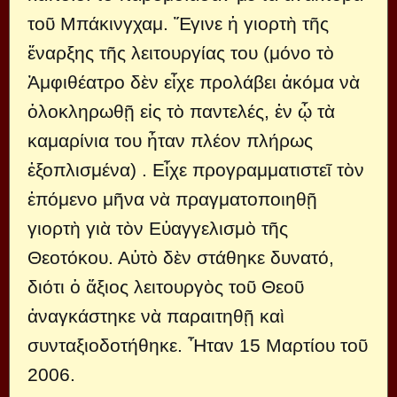
τοῦ Μπάκινγχαμ. Ἔγινε ἡ γιορτὴ τῆς
ἔναρξης τῆς λειτουργίας του (μόνο τὸ
Ἀμφιθέατρο δὲν εἶχε προλάβει ἀκόμα νὰ
ὁλοκληρωθῇ εἰς τὸ παντελές, ἐν ᾧ τὰ
καμαρίνια του ἦταν πλέον πλήρως
ἐξοπλισμένα) . Εἶχε προγραμματιστεῖ τὸν
ἑπόμενο μῆνα νὰ πραγματοποιηθῇ
γιορτὴ γιὰ τὸν Εὐαγγελισμὸ τῆς
Θεοτόκου. Αὐτὸ δὲν στάθηκε δυνατό,
διότι ὁ ἄξιος λειτουργὸς τοῦ Θεοῦ
ἀναγκάστηκε νὰ παραιτηθῇ καὶ
συνταξιοδοτήθηκε. Ἦταν 15 Μαρτίου τοῦ
2006.