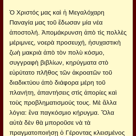
Ὁ Χριστός μας καὶ ἡ Μεγαλόχαρη
Παναγία μας τοῦ ἔδωσαν μία νέα
ἀποστολή. Ἀπομάκρυνση ἀπὸ τὶς πολλὲς
μέριμνες, νοερὰ προσευχή, ἡσυχαστικὴ
ζωὴ μακριὰ ἀπὸ τὸν πολὺ κόσμο,
συγγραφὴ βιβλίων, κηρύγματα στὸ
εὐρύτατο πλῆθος τῶν ἀκροατῶν τοῦ
διαδικτύου ἀπὸ διάφορα μέρη τοῦ
πλανήτη, ἀπαντήσεις στὶς ἀπορίες καὶ
τοὺς προβληματισμούς τους. Μὲ ἄλλα
λόγια: ἕνα παγκόσμιο κήρυγμα. Ὅλα
αὐτὰ δὲν θὰ μποροῦσε νὰ τὰ
πραγματοποιήσῃ ὁ Γέροντας κλεισμένος