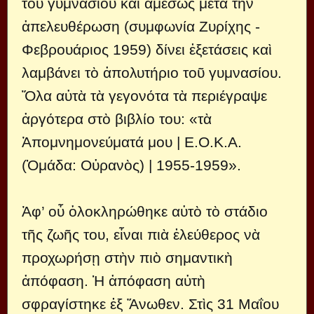
τοῦ γυμνασίου καὶ ἀμέσως μετὰ τὴν
ἀπελευθέρωση (συμφωνία Ζυρίχης -
Φεβρουάριος 1959) δίνει ἐξετάσεις καὶ
λαμβάνει τὸ ἀπολυτήριο τοῦ γυμνασίου.
Ὅλα αὐτὰ τὰ γεγονότα τὰ περιέγραψε
ἀργότερα στὸ βιβλίο του: «τὰ
Ἀπομνημονεύματά μου | Ε.Ο.Κ.Α.
(Ὁμάδα: Οὐρανὸς) | 1955-1959».
Ἀφ’ οὗ ὁλοκληρώθηκε αὐτὸ τὸ στάδιο
τῆς ζωῆς του, εἶναι πιὰ ἐλεύθερος νὰ
προχωρήσῃ στὴν πιὸ σημαντικὴ
ἀπόφαση. Ἡ ἀπόφαση αὐτὴ
σφραγίστηκε ἐξ Ἄνωθεν. Στὶς 31 Μαΐου