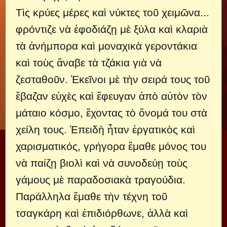
Τὶς κρύες μέρες καὶ νύκτες τοῦ χειμῶνα...
φρόντιζε νὰ ἐφοδιάζῃ μὲ ξύλα καὶ κλαριὰ
τὰ ἀνήμπορα καὶ μοναχικὰ γεροντάκια
καὶ τοὺς ἄναβε τὰ τζάκια γιὰ νὰ
ζεσταθοῦν. Ἐκεῖνοι μὲ τὴν σειρά τους τοῦ
ἔβαζαν εὐχὲς καὶ ἔφευγαν ἀπὸ αὐτὸν τὸν
μάταιο κόσμο, ἔχοντας τὸ ὄνομά του στὰ
χείλη τους. Ἐπειδὴ ἦταν ἐργατικὸς καὶ
χαρισματικός, γρήγορα ἔμαθε μόνος του
νὰ παίζῃ βιολὶ καὶ νὰ συνοδεύῃ τοὺς
γάμους μὲ παραδοσιακὰ τραγούδια.
Παράλληλα ἔμαθε τὴν τέχνη τοῦ
τσαγκάρη καὶ ἐπιδιόρθωνε, ἀλλὰ καὶ