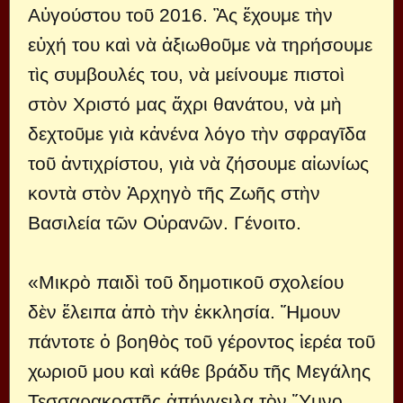
Αὐγούστου τοῦ 2016. Ἂς ἔχουμε τὴν
εὐχή του καὶ νὰ ἀξιωθοῦμε νὰ τηρήσουμε
τὶς συμβουλές του, νὰ μείνουμε πιστοὶ
στὸν Χριστό μας ἄχρι θανάτου, νὰ μὴ
δεχτοῦμε γιὰ κἀνένα λόγο τὴν σφραγῖδα
τοῦ ἀντιχρίστου, γιὰ νὰ ζήσουμε αἰωνίως
κοντὰ στὸν Ἀρχηγὸ τῆς Ζωῆς στὴν
Βασιλεία τῶν Οὐρανῶν. Γένοιτο.
«Μικρὸ παιδὶ τοῦ δημοτικοῦ σχολείου
δὲν ἔλειπα ἀπὸ τὴν ἐκκλησία. Ἤμουν
πάντοτε ὁ βοηθὸς τοῦ γέροντος ἱερέα τοῦ
χωριοῦ μου καὶ κάθε βράδυ τῆς Μεγάλης
Τεσσαρακοστῆς ἀπήγγειλα τὸν Ὕμνο