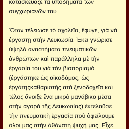
κατασκεύαζε τὰ ὑποδήματα τῶν
συγχωριανῶν του.
Ὅταν τέλειωσε τὸ σχολεῖο, ἔφυγε, γιὰ νὰ
ἐργαστῇ στὴν Λευκωσία. Ἐκεῖ γνώρισε
ὑψηλὰ ἀναστήματα πνευματικῶν
ἀνθρώπων καὶ παράλληλα μὲ τὴν
ἐργασία του γιὰ τὸν βιοπορισμὸ
(ἐργάστηκε ὡς οἰκοδόμος, ὡς
ἐργάτηςκαθαριστὴς στὰ ξενοδοχεῖα καὶ
τέλος ἄνοιξε ἕνα μικρὸ μανάβικο μέσα
στὴν ἀγορὰ τῆς Λευκωσίας) ἐκτελοῦσε
τὴν πνευματικὴ ἐργασία ποὺ ὀφείλουμε
ὅλοι μας στὴν ἀθάνατη ψυχή μας. Εἶχε