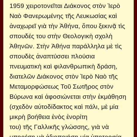
1959 χειροτονεῖται Διάκονος στὸν Ἱερὸ
Ναὸ Φανερωμένης τῆς Λευκωσίας καὶ
ἀναχωρεῖ γιὰ τὴν Ἀθήνα, ὅπου ξεκινᾷ τὶς
σπουδές του στὴν Θεολογικὴ σχολὴ
Ἀθηνῶν. Στὴν Ἀθήνα παράλληλα μὲ τὶς
σπουδὲς ἀναπτύσσει πλούσια
πνευματικὴ καὶ φιλανθρωπικὴ δράση,
διατελῶν Διάκονος στὸν Ἱερὸ Ναὸ τῆς
Μεταμορφώσεως Τοῦ Σωτῆρος στὸν
Βύρωνα καὶ ἀφοσιώνεται στὴν ἐκμάθηση
(σχεδὸν αὐτοδίδακτος καὶ πάλι, μὲ μία
μικρὴ βοήθεια ἑνὸς ἐνορίτη
του) τῆς Γαλλικῆς γλώσσης, γιὰ νὰ
μπορέσῃ νὰ ἀξιοποιήσῃ μία ὑποτροφία