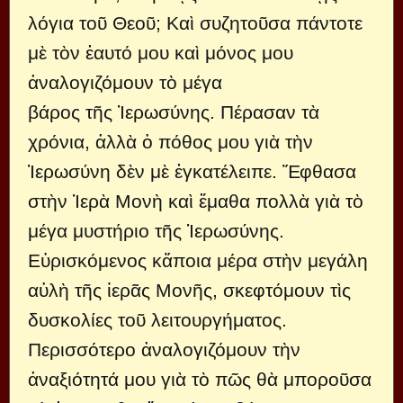
λόγια τοῦ Θεοῦ; Καὶ συζητοῦσα πάντοτε
μὲ τὸν ἑαυτό μου καὶ μόνος μου
ἀναλογιζόμουν τὸ μέγα
βάρος τῆς Ἱερωσύνης. Πέρασαν τὰ
χρόνια, ἀλλὰ ὁ πόθος μου γιὰ τὴν
Ἱερωσύνη δὲν μὲ ἐγκατέλειπε. Ἔφθασα
στὴν Ἱερὰ Μονὴ καὶ ἔμαθα πολλὰ γιὰ τὸ
μέγα μυστήριο τῆς Ἱερωσύνης.
Εὑρισκόμενος κἄποια μέρα στὴν μεγάλη
αὐλὴ τῆς ἱερᾶς Μονῆς, σκεφτόμουν τὶς
δυσκολίες τοῦ λειτουργήματος.
Περισσότερο ἀναλογιζόμουν τὴν
ἀναξιότητά μου γιὰ τὸ πῶς θὰ μποροῦσα