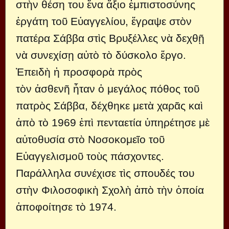
στὴν θέση του ἕνα ἄξιο ἐμπιστοσύνης
ἐργάτη τοῦ Εὐαγγελίου, ἔγραψε στὸν
πατέρα Σάββα στὶς Βρυξέλλες νὰ δεχθῇ
νὰ συνεχίσῃ αὐτὸ τὸ δύσκολο ἔργο.
Ἐπειδὴ ἡ προσφορὰ πρὸς
τὸν ἀσθενῆ ἦταν ὁ μεγάλος πόθος τοῦ
πατρὸς Σάββα, δέχθηκε μετὰ χαρᾶς καὶ
ἀπὸ τὸ 1969 ἐπὶ πενταετία ὑπηρέτησε μὲ
αὐτοθυσία στὸ Νοσοκομεῖο τοῦ
Εὐαγγελισμοῦ τοὺς πάσχοντες.
Παράλληλα συνέχισε τὶς σπουδές του
στὴν Φιλοσοφικὴ Σχολὴ ἀπὸ τὴν ὁποία
ἀποφοίτησε τὸ 1974.