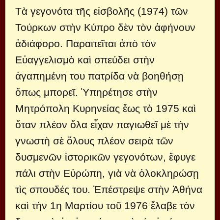
Τὰ γεγονότα τῆς εἰσβολῆς (1974) τῶν
Τούρκων στὴν Κύπρο δὲν τὸν ἀφήνουν
ἀδιάφορο. Παραιτεῖται ἀπὸ τὸν
Εὐαγγελισμὸ καὶ σπεύδει στὴν
ἀγαπημένη του πατρίδα νὰ βοηθήσῃ
ὅπως μπορεῖ. Ὑπηρέτησε στὴν
Μητρόπολη Κυρηνείας ἕως τὸ 1975 καὶ
ὅταν πλέον ὅλα εἶχαν παγιωθεῖ μὲ τὴν
γνωστὴ σὲ ὅλους πλέον σειρὰ τῶν
δυσμενῶν ἱστορικῶν γεγονότων, ἔφυγε
πάλι στὴν Εὐρώπη, γιὰ νὰ ὁλοκληρώσῃ
τὶς σπουδές του. Ἐπέστρεψε στὴν Ἀθήνα
καὶ τὴν 1η Μαρτίου τοῦ 1976 ἔλαβε τὸν