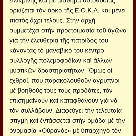
εἰλικρινὴς καὶ μὲ αἴσθημα αὐτοθυσίας,
ὁρκίζεται τὸν ὅρκο τῆς Ε.Ο.Κ.Α. καὶ μένει
πιστὸς ἄχρι τέλους. Στὴν ἀρχὴ
συμμετέχει στὴν προετοιμασία τοῦ ἀγῶνα
γιὰ τὴν ἐλευθερία τῆς πατρίδος του,
κάνοντας τὸ μανάβικό του κέντρο
συλλογῆς πολεμοφοδίων καὶ ἄλλων
μυστικῶν δραστηριοτήτων. Ὅμως οἱ
ἐχθροί, ποὺ παρακολουθοῦν ἄγρυπνοι
μὲ βοηθούς τους τοὺς προδότες, τὸν
ἐπισημαίνουν καὶ καταφθάνουν γιὰ νὰ
τὸν συλλάβουν. Διαφεύγει τὴν τελευταία
στιγμὴ καὶ ἐντάσσεται στὴν ὁμάδα μὲ τὴν
ὀνομασία «Οὐρανὸς» μὲ ὑπαρχηγὸ τὸν