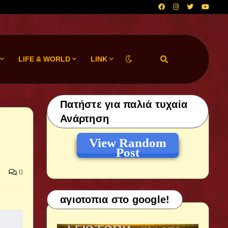
LIFE & WORLD
LINK
Πατήστε για παλιά τυχαία
Ανάρτηση
View Random
Post
0
αγιοτοπια στο google!