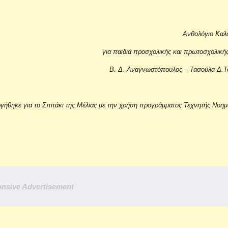
Ανθολόγιο Καλ
για παιδιά προσχολικής και πρωτοσχολικής
Β. Δ. Αναγνωστόπουλος – Τασούλα Δ.Τσ
ργήθηκε για το Σπιτάκι της Μέλιας με την χρήση προγράμματος Τεχνητής Νοη
nsive Advertisement