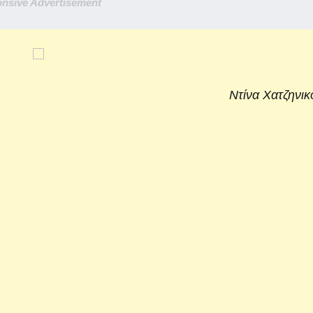
nsive Advertisement
Ντίνα Χατζηνι