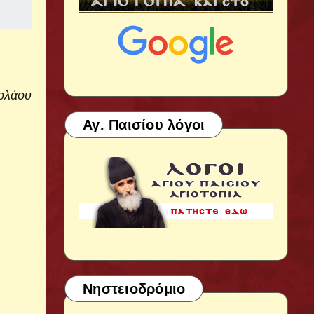
κολάου
Αγ. Παισίου λόγοι
Νηστειοδρόμιο