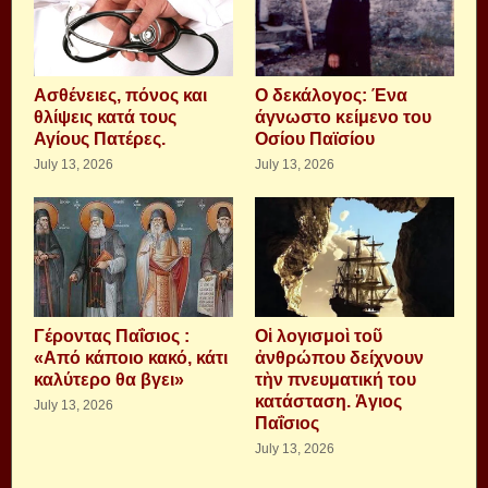
Aσθένειες, πόνος και
Ο δεκάλογος: Ένα
θλίψεις κατά τους
άγνωστο κείμενο του
Αγίους Πατέρες.
Οσίου Παϊσίου
July 13, 2026
July 13, 2026
Γέροντας Παΐσιος :
Οἱ λογισμοὶ τοῦ
«Από κάποιο κακό, κάτι
ἀνθρώπου δείχνουν
καλύτερο θα βγει»
τὴν πνευματική του
κατάσταση. Ἁγιος
July 13, 2026
Παΐσιος
July 13, 2026