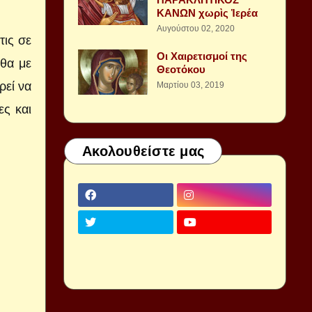
ΚΑΝΩΝ χωρὶς Ἱερέα
Αυγούστου 02, 2020
τις σε
Οι Χαιρετισμοί της
άθα με
Θεοτόκου
ρεί να
Μαρτίου 03, 2019
ες και
Ακολουθείστε μας