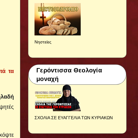
Νηστείες
Γερόντισσα Θεολογία
τά τα
μοναχή
ηλαδή
ψητές
ΣΧΟΛΙΑ ΣΕ ΕΥΑΓΓΕΛΙΑ ΤΩΝ ΚΥΡΙΑΚΩΝ
κόψτε