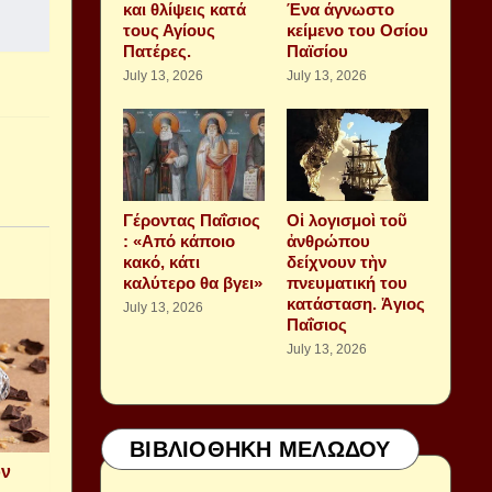
και θλίψεις κατά
Ένα άγνωστο
τους Αγίους
κείμενο του Οσίου
Πατέρες.
Παϊσίου
July 13, 2026
July 13, 2026
Γέροντας Παΐσιος
Οἱ λογισμοὶ τοῦ
: «Από κάποιο
ἀνθρώπου
κακό, κάτι
δείχνουν τὴν
καλύτερο θα βγει»
πνευματική του
κατάσταση. Ἁγιος
July 13, 2026
Παΐσιος
July 13, 2026
ΒΙΒΛΙΟΘΗΚΗ ΜΕΛΩΔΟΥ
ον