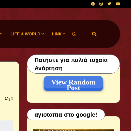
LIFE & WORLD
LINK
Πατήστε για παλιά τυχαία
Ανάρτηση
View Random
Post
0
αγιοτοπια στο google!