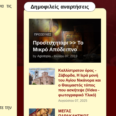
α τις
Δημοφιλείς αναρτήσεις
ΠΡΟΣΕΥΧΈΣ
Προσευχητάρι >> Το
Μικρό Απόδειπνο
by
Agiotopia
-
Ιουνίου 07, 2019
Καλλίστρατον όρος -
Ζάβορδα, Η Ιερά μονή
του Αγίου Νικάνορα και
ο Θαυμαστός τόπος
που ασκήτεψε (Video -
φωτογραφικό Υλικό)
Αυγούστου 07, 2025
τε την
ΜΕΓΑΣ
ΠΑΡΑΚΛΗΤΙΚΟΣ