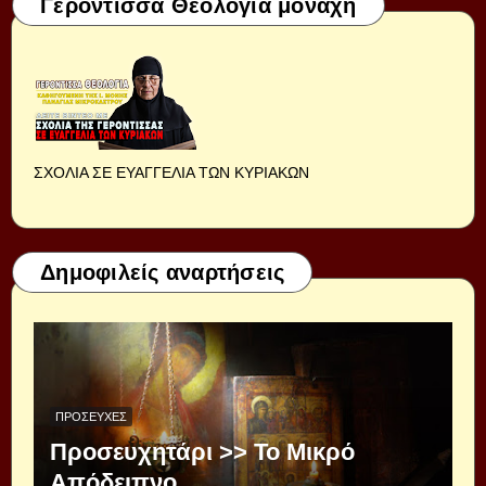
Γερόντισσα Θεολογία μοναχή
ΣΧΟΛΙΑ ΣΕ ΕΥΑΓΓΕΛΙΑ ΤΩΝ ΚΥΡΙΑΚΩΝ
Δημοφιλείς αναρτήσεις
ΠΡΟΣΕΥΧΈΣ
Προσευχητάρι >> Το Μικρό
Απόδειπνο