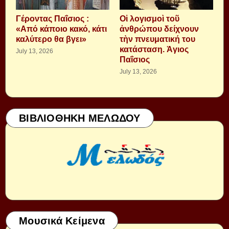
Γέροντας Παΐσιος :
Οἱ λογισμοὶ τοῦ
«Από κάποιο κακό, κάτι
ἀνθρώπου δείχνουν
καλύτερο θα βγει»
τὴν πνευματική του
κατάσταση. Ἁγιος
July 13, 2026
Παΐσιος
July 13, 2026
ΒΙΒΛΙΟΘΗΚΗ ΜΕΛΩΔΟΥ
Μουσικά Κείμενα