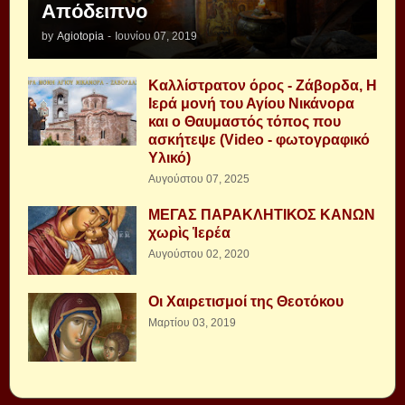
Απόδειπνο
by
Agiotopia
-
Ιουνίου 07, 2019
Καλλίστρατον όρος - Ζάβορδα, Η
Ιερά μονή του Αγίου Νικάνορα
και ο Θαυμαστός τόπος που
ασκήτεψε (Video - φωτογραφικό
Υλικό)
Αυγούστου 07, 2025
ΜΕΓΑΣ ΠΑΡΑΚΛΗΤΙΚΟΣ ΚΑΝΩΝ
χωρὶς Ἱερέα
Αυγούστου 02, 2020
Οι Χαιρετισμοί της Θεοτόκου
Μαρτίου 03, 2019