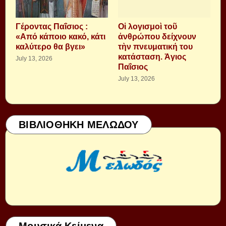
Γέροντας Παΐσιος :
Οἱ λογισμοὶ τοῦ
«Από κάποιο κακό, κάτι
ἀνθρώπου δείχνουν
καλύτερο θα βγει»
τὴν πνευματική του
κατάσταση. Ἁγιος
July 13, 2026
Παΐσιος
July 13, 2026
ΒΙΒΛΙΟΘΗΚΗ ΜΕΛΩΔΟΥ