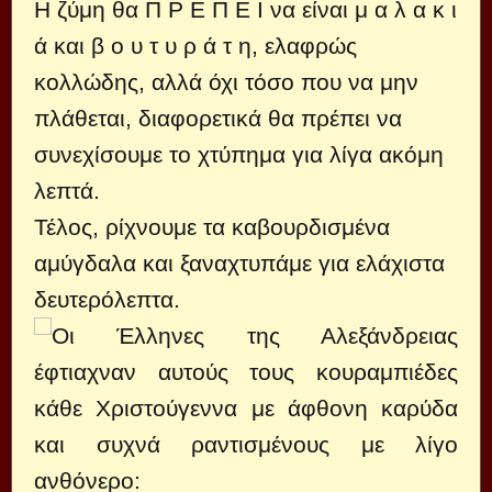
Η ζύμη θα Π Ρ Ε Π Ε Ι να είναι μ α λ α κ ι
ά και β ο υ τ υ ρ ά τ η, ελαφρώς
κολλώδης, αλλά όχι τόσο που να μην
πλάθεται, διαφορετικά θα πρέπει να
συνεχίσουμε το χτύπημα για λίγα ακόμη
λεπτά.
Τέλος, ρίχνουμε τα καβουρδισμένα
αμύγδαλα και ξαναχτυπάμε για ελάχιστα
δευτερόλεπτα.