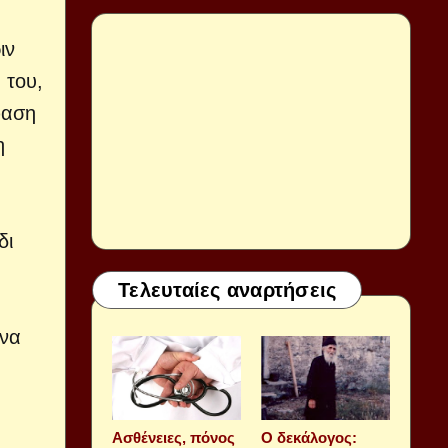
ιν
 του,
φαση
η
δι
Τελευταίες αναρτήσεις
όνα
Aσθένειες, πόνος
Ο δεκάλογος: