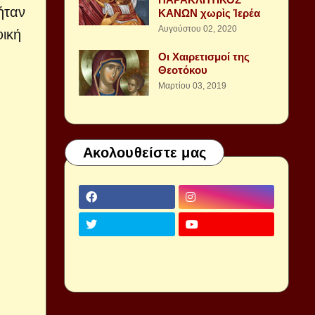
ήταν
ΚΑΝΩΝ χωρὶς Ἱερέα
Αυγούστου 02, 2020
φική
Οι Χαιρετισμοί της
Θεοτόκου
Μαρτίου 03, 2019
Ακολουθείστε μας