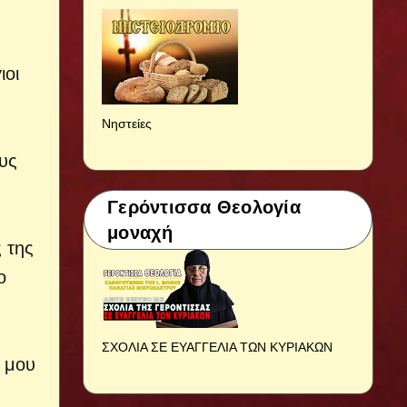
ιοι
Νηστείες
υς
Γερόντισσα Θεολογία
μοναχή
 της
ο
ΣΧΟΛΙΑ ΣΕ ΕΥΑΓΓΕΛΙΑ ΤΩΝ ΚΥΡΙΑΚΩΝ
α μου