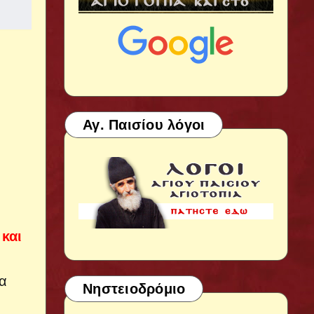
Αγ. Παισίου λόγοι
 και
να
Νηστειοδρόμιο