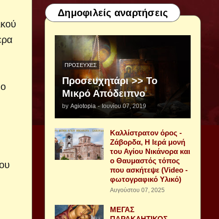
Δημοφιλείς αναρτήσεις
ικού
ερα
ΠΡΟΣΕΥΧΈΣ
Προσευχητάρι >> Το
βο
Μικρό Απόδειπνο
by
Agiotopia
-
Ιουνίου 07, 2019
Καλλίστρατον όρος -
Ζάβορδα, Η Ιερά μονή
του Αγίου Νικάνορα και
ο Θαυμαστός τόπος
μου
που ασκήτεψε (Video -
φωτογραφικό Υλικό)
Αυγούστου 07, 2025
ΜΕΓΑΣ
ΠΑΡΑΚΛΗΤΙΚΟΣ