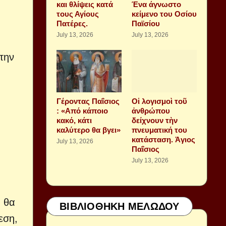
και θλίψεις κατά
Ένα άγνωστο
τους Αγίους
κείμενο του Οσίου
Πατέρες.
Παϊσίου
July 13, 2026
July 13, 2026
την
Γέροντας Παΐσιος
Οἱ λογισμοὶ τοῦ
: «Από κάποιο
ἀνθρώπου
κακό, κάτι
δείχνουν τὴν
καλύτερο θα βγει»
πνευματική του
κατάσταση. Ἁγιος
July 13, 2026
Παΐσιος
July 13, 2026
ς θα
ΒΙΒΛΙΟΘΗΚΗ ΜΕΛΩΔΟΥ
εση,