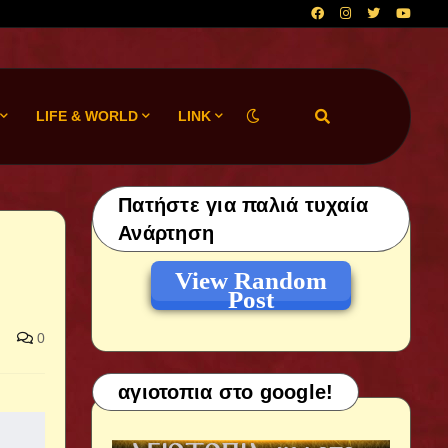
LIFE & WORLD
LINK
Πατήστε για παλιά τυχαία
Ανάρτηση
View Random
Post
0
αγιοτοπια στο google!