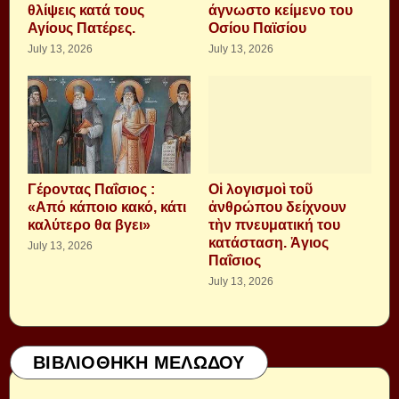
θλίψεις κατά τους
άγνωστο κείμενο του
Αγίους Πατέρες.
Οσίου Παϊσίου
July 13, 2026
July 13, 2026
Γέροντας Παΐσιος :
Οἱ λογισμοὶ τοῦ
«Από κάποιο κακό, κάτι
ἀνθρώπου δείχνουν
καλύτερο θα βγει»
τὴν πνευματική του
κατάσταση. Ἁγιος
July 13, 2026
Παΐσιος
July 13, 2026
ΒΙΒΛΙΟΘΗΚΗ ΜΕΛΩΔΟΥ