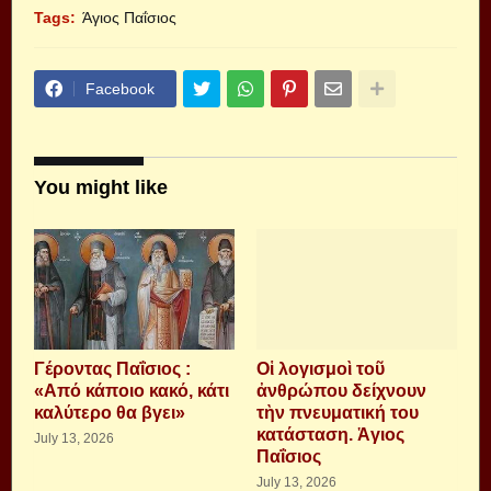
Tags:
Άγιος Παΐσιος
Facebook
You might like
Γέροντας Παΐσιος :
Οἱ λογισμοὶ τοῦ
«Από κάποιο κακό, κάτι
ἀνθρώπου δείχνουν
καλύτερο θα βγει»
τὴν πνευματική του
κατάσταση. Ἁγιος
July 13, 2026
Παΐσιος
July 13, 2026