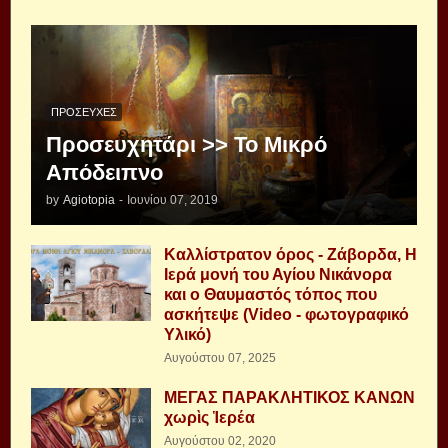
ΠΡΟΣΕΥΧΈΣ
Προσευχητάρι >> Το Μικρό
Απόδειπνο
by
Agiotopia
-
Ιουνίου 07, 2019
Καλλίστρατον όρος - Ζάβορδα, Η
Ιερά μονή του Αγίου Νικάνορα
και ο Θαυμαστός τόπος που
ασκήτεψε (Video - φωτογραφικό
Υλικό)
Αυγούστου 07, 2025
ΜΕΓΑΣ ΠΑΡΑΚΛΗΤΙΚΟΣ ΚΑΝΩΝ
χωρὶς Ἱερέα
Αυγούστου 02, 2020