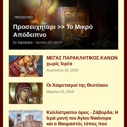
ΠΡΟΣΕΥΧΈΣ
Προσευχητάρι >> Το Μικρό
Απόδειπνο
by
Agiotopia
-
Ιουνίου 07, 2019
ΜΕΓΑΣ ΠΑΡΑΚΛΗΤΙΚΟΣ ΚΑΝΩΝ
χωρὶς Ἱερέα
Αυγούστου 02, 2020
Οι Χαιρετισμοί της Θεοτόκου
Μαρτίου 03, 2019
Καλλίστρατον όρος - Ζάβορδα, Η
Ιερά μονή του Αγίου Νικάνορα
και ο Θαυμαστός τόπος που