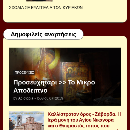
ΣΧΟΛΙΑ ΣΕ ΕΥΑΓΓΕΛΙΑ ΤΩΝ ΚΥΡΙΑΚΩΝ
Δημοφιλείς αναρτήσεις
ΠΡΟΣΕΥΧΈΣ
Προσευχητάρι >> Το Μικρό
Απόδειπνο
by
Agiotopia
-
Ιουνίου 07, 2019
Καλλίστρατον όρος - Ζάβορδα, Η
Ιερά μονή του Αγίου Νικάνορα
και ο Θαυμαστός τόπος που