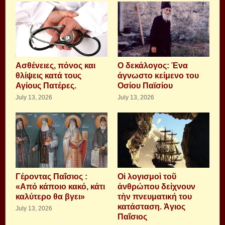
Aσθένειες, πόνος και
Ο δεκάλογος: Ένα
θλίψεις κατά τους
άγνωστο κείμενο του
Αγίους Πατέρες.
Οσίου Παϊσίου
July 13, 2026
July 13, 2026
Γέροντας Παΐσιος :
Οἱ λογισμοὶ τοῦ
«Από κάποιο κακό, κάτι
ἀνθρώπου δείχνουν
καλύτερο θα βγει»
τὴν πνευματική του
κατάσταση. Ἁγιος
July 13, 2026
Παΐσιος