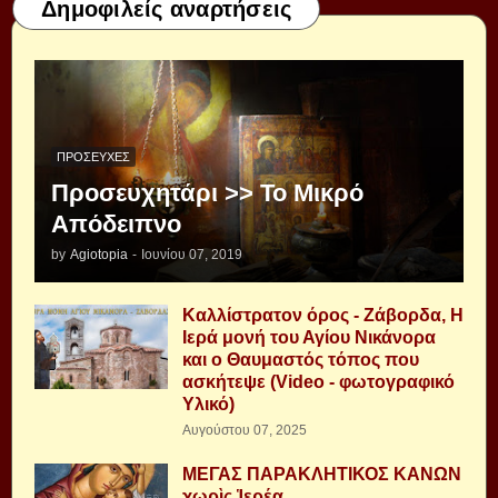
Δημοφιλείς αναρτήσεις
ΠΡΟΣΕΥΧΈΣ
Προσευχητάρι >> Το Μικρό
Απόδειπνο
by
Agiotopia
-
Ιουνίου 07, 2019
Καλλίστρατον όρος - Ζάβορδα, Η
Ιερά μονή του Αγίου Νικάνορα
και ο Θαυμαστός τόπος που
ασκήτεψε (Video - φωτογραφικό
Υλικό)
Αυγούστου 07, 2025
ΜΕΓΑΣ ΠΑΡΑΚΛΗΤΙΚΟΣ ΚΑΝΩΝ
χωρὶς Ἱερέα