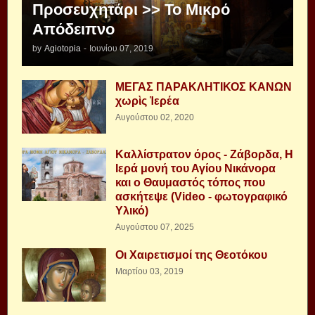
Προσευχητάρι >> Το Μικρό
Απόδειπνο
by
Agiotopia
-
Ιουνίου 07, 2019
ΜΕΓΑΣ ΠΑΡΑΚΛΗΤΙΚΟΣ ΚΑΝΩΝ
χωρὶς Ἱερέα
Αυγούστου 02, 2020
Καλλίστρατον όρος - Ζάβορδα, Η
Ιερά μονή του Αγίου Νικάνορα
και ο Θαυμαστός τόπος που
ασκήτεψε (Video - φωτογραφικό
Υλικό)
Αυγούστου 07, 2025
Οι Χαιρετισμοί της Θεοτόκου
Μαρτίου 03, 2019