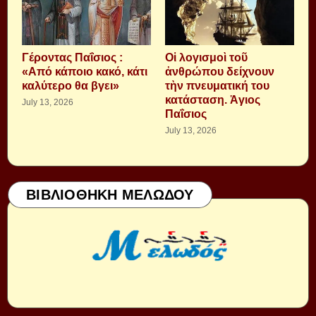
Γέροντας Παΐσιος :
Οἱ λογισμοὶ τοῦ
«Από κάποιο κακό, κάτι
ἀνθρώπου δείχνουν
καλύτερο θα βγει»
τὴν πνευματική του
κατάσταση. Ἁγιος
July 13, 2026
Παΐσιος
July 13, 2026
ΒΙΒΛΙΟΘΗΚΗ ΜΕΛΩΔΟΥ