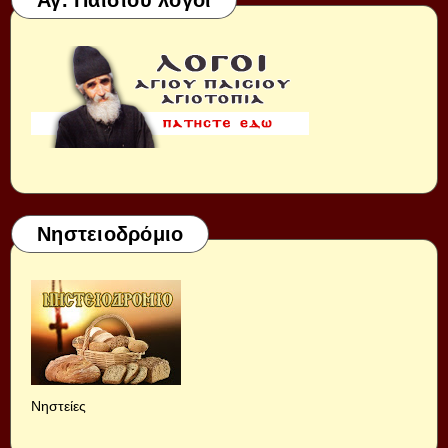
Αγ. Παισίου λόγοι
Νηστειοδρόμιο
Νηστείες