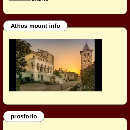
Athos mount info
prosforio