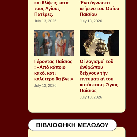
και θλίψεις κατά
Ένα άγνωστο
τους Αγίους
κείμενο του Οσίου
Πατέρες.
Παϊσίου
July 13, 2026
July 13, 2026
Γέροντας Παΐσιος
Οἱ λογισμοὶ τοῦ
: «Από κάποιο
ἀνθρώπου
κακό, κάτι
δείχνουν τὴν
καλύτερο θα βγει»
πνευματική του
κατάσταση. Ἁγιος
July 13, 2026
Παΐσιος
July 13, 2026
ΒΙΒΛΙΟΘΗΚΗ ΜΕΛΩΔΟΥ