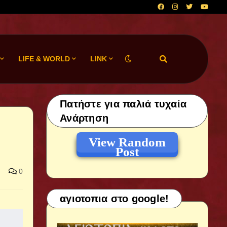
LIFE & WORLD
LINK
Πατήστε για παλιά τυχαία
Ανάρτηση
View Random
Post
0
αγιοτοπια στο google!