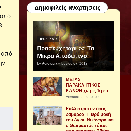
ο
Δημοφιλείς αναρτήσεις
 από
3
ΠΡΟΣΕΥΧΈΣ
Προσευχητάρι >> Το
ν από
Μικρό Απόδειπνο
ην
by
Agiotopia
-
Ιουνίου 07, 2019
ΜΕΓΑΣ
ΠΑΡΑΚΛΗΤΙΚΟΣ
ΚΑΝΩΝ χωρὶς Ἱερέα
Αυγούστου 02, 2020
Καλλίστρατον όρος -
Ζάβορδα, Η Ιερά μονή
του Αγίου Νικάνορα και
ο Θαυμαστός τόπος
που ασκήτεψε (Video -