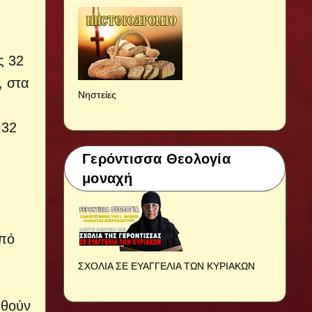
ς 32
, στα
Νηστείες
 32
Γερόντισσα Θεολογία
μοναχή
από
ΣΧΟΛΙΑ ΣΕ ΕΥΑΓΓΕΛΙΑ ΤΩΝ ΚΥΡΙΑΚΩΝ
χθούν