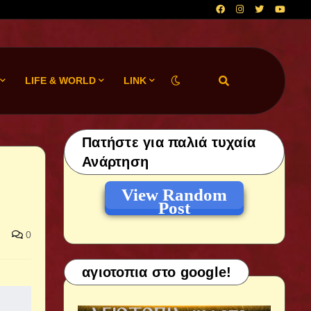
LIFE & WORLD
LINK
Πατήστε για παλιά τυχαία
Ανάρτηση
View Random
Post
0
αγιοτοπια στο google!