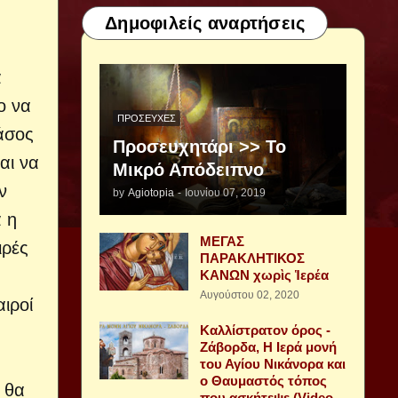
Δημοφιλείς αναρτήσεις
α
ο να
ΠΡΟΣΕΥΧΈΣ
άσος
Προσευχητάρι >> Το
αι να
Μικρό Απόδειπνο
ν
by
Agiotopia
-
Ιουνίου 07, 2019
ά η
ΜΕΓΑΣ
ιρές
ΠΑΡΑΚΛΗΤΙΚΟΣ
ΚΑΝΩΝ χωρὶς Ἱερέα
Αυγούστου 02, 2020
ιροί
Καλλίστρατον όρος -
Ζάβορδα, Η Ιερά μονή
του Αγίου Νικάνορα και
ο Θαυμαστός τόπος
 θα
που ασκήτεψε (Video -