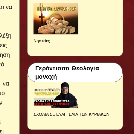
αι να
 λέξη
Νηστείες
εις
γηση
πό
Γερόντισσα Θεολογία
μοναχή
, να
πό
ν
ΣΧΟΛΙΑ ΣΕ ΕΥΑΓΓΕΛΙΑ ΤΩΝ ΚΥΡΙΑΚΩΝ
ι
ει