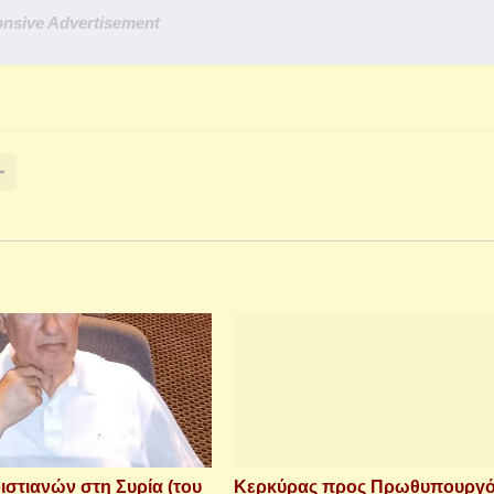
nsive Advertisement
ιστιανών στη Συρία (του
Κερκύρας προς Πρωθυπουργό