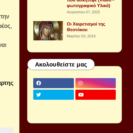
φωτογραφικό Υλικό)
Αυγούστου 07, 2025
στην
Οι Χαιρετισμοί της
ρέος,
Θεοτόκου
Μαρτίου 03, 2019
ναι
Ακολουθείστε μας
άρτης