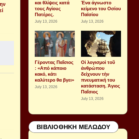
και θλίψεις κατά
Ένα άγνωστο
την
τους Αγίους
κείμενο του Οσίου
εί
Πατέρες.
Παϊσίου
July 13, 2026
July 13, 2026
Γέροντας Παΐσιος
Οἱ λογισμοὶ τοῦ
: «Από κάποιο
ἀνθρώπου
κακό, κάτι
δείχνουν τὴν
καλύτερο θα βγει»
πνευματική του
κατάσταση. Ἁγιος
July 13, 2026
Παΐσιος
July 13, 2026
ΒΙΒΛΙΟΘΗΚΗ ΜΕΛΩΔΟΥ