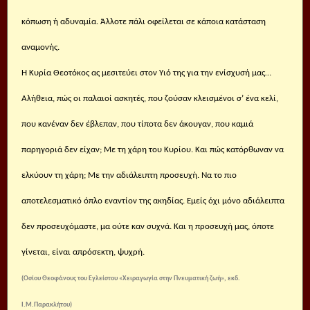
κόπωση ή αδυναμία. Άλλοτε πάλι οφείλεται σε κάποια κατάσταση
αναμονής.
Η Κυρία Θεοτόκος ας μεσιτεύει στον Υιό της για την ενίσχυσή μας…
Αλήθεια, πώς οι παλαιοί ασκητές, που ζούσαν κλεισμένοι σ’ ένα κελί,
που κανέναν δεν έβλεπαν, που τίποτα δεν άκουγαν, που καμιά
παρηγοριά δεν είχαν; Με τη χάρη του Κυρίου. Και πώς κατόρθωναν να
ελκύουν τη χάρη; Με την αδιάλειπτη προσευχή. Να το πιο
αποτελεσματικό όπλο εναντίον της ακηδίας. Εμείς όχι μόνο αδιάλειπτα
δεν προσευχόμαστε, μα ούτε καν συχνά. Και η προσευχή μας, όποτε
γίνεται, είναι απρόσεκτη, ψυχρή.
(Οσίου Θεοφάνους του Εγλείστου «Χειραγωγία στην Πνευματική ζωή», εκδ.
Ι.Μ.Παρακλήτου)