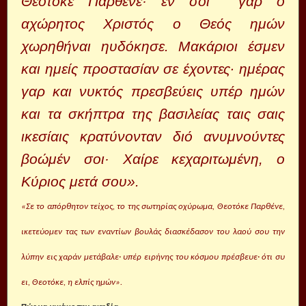
Θεοτόκε Παρθένε· εν σοι γαρ ο
αχώρητος Χριστός ο Θεός ημών
χωρηθήναι ηυδόκησε. Μακάριοι έσμεν
και ημείς προστασίαν σε έχοντες· ημέρας
γαρ και νυκτός πρεσβεύεις υπέρ ημών
και τα σκήπτρα της βασιλείας ταις σαις
ικεσίαις κρατύνονταν διό ανυμνούντες
βοώμέν σοι· Χαίρε κεχαριτωμένη, ο
Κύριος μετά σου».
«Σε το απόρθητον τείχος, το της σωτηρίας οχύρωμα, Θεοτόκε Παρθένε,
ικετεύομεν τας των εναντίων βουλάς διασκέδασον του λαού σου την
λύπην εις χαράν μετάβαλε· υπέρ ειρήνης του κόσμου πρέ­σβευε· ότι συ
ει, Θεοτόκε, η ελπίς ημών».