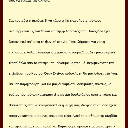
Πώς να νικάμε την ακηδία
Σας κυριεύει η ακηδία. Τί να κάνετε; Να επινοήσετε τρόπους
αναθερμάνσεως του ζήλου και της φιλοπονίας σας. Ποιός δεν έχει
βασανιστεί απ’ αυτή τη ψυχική ατονία; Τσακιζόμαστε για να τη
νικήσουμε. Αλλά βλέπουμε ότι ματαιοπονούμε. Έτσι δεν μας απομένει
τίποτ’ άλλο από το να την υπομείνουμε καρτερικά, περιμένοντας την
επέμβαση του Κυρίου. Όταν Εκείνος ευδοκήσει, θα μας δώσει νέα ζωή,
θα μας παρηγορήσει και θα μας δυναμώσει. Δοκιμάστε, πάντως, και
τούτον τον τρόπο: Καταπιαστείτε με μια δουλειά που απαιτεί κόπο και
θυσία. Ίσως έτσι να κινητοποιηθεί η ψυχή σας. Διαφορετικά, δεν έχετε
παρά να κάνετε υπομονή, όπως σας είπα. Αυτό το αίσθημα της ακηδίας
και της ατονίας είναι παροδικό. Καμιά φορά προέρχεται από σωματική