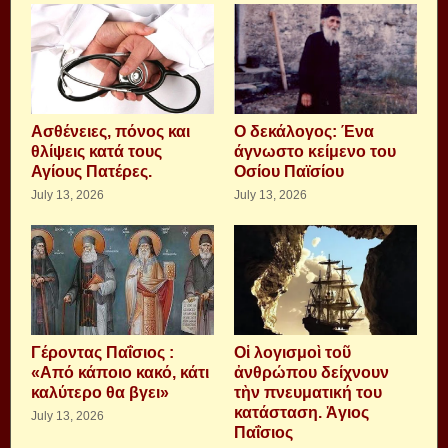
Aσθένειες, πόνος και
Ο δεκάλογος: Ένα
θλίψεις κατά τους
άγνωστο κείμενο του
Αγίους Πατέρες.
Οσίου Παϊσίου
July 13, 2026
July 13, 2026
Γέροντας Παΐσιος :
Οἱ λογισμοὶ τοῦ
«Από κάποιο κακό, κάτι
ἀνθρώπου δείχνουν
καλύτερο θα βγει»
τὴν πνευματική του
κατάσταση. Ἁγιος
July 13, 2026
Παΐσιος