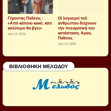
Γέροντας Παΐσιος :
Οἱ λογισμοὶ τοῦ
«Από κάποιο κακό, κάτι
ἀνθρώπου δείχνουν
καλύτερο θα βγει»
τὴν πνευματική του
κατάσταση. Ἁγιος
July 13, 2026
Παΐσιος
July 13, 2026
ΒΙΒΛΙΟΘΗΚΗ ΜΕΛΩΔΟΥ