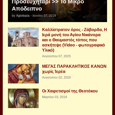
Προσευχητάρι >> Το Μικρό
Απόδειπνο
by
Agiotopia
-
Ιουνίου 07, 2019
Καλλίστρατον όρος - Ζάβορδα, Η
Ιερά μονή του Αγίου Νικάνορα
και ο Θαυμαστός τόπος που
ασκήτεψε (Video - φωτογραφικό
Υλικό)
Αυγούστου 07, 2025
ΜΕΓΑΣ ΠΑΡΑΚΛΗΤΙΚΟΣ ΚΑΝΩΝ
χωρὶς Ἱερέα
Αυγούστου 02, 2020
Οι Χαιρετισμοί της Θεοτόκου
Μαρτίου 03, 2019