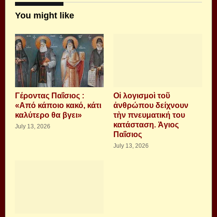
You might like
Γέροντας Παΐσιος :
Οἱ λογισμοὶ τοῦ
«Από κάποιο κακό, κάτι
ἀνθρώπου δείχνουν
καλύτερο θα βγει»
τὴν πνευματική του
κατάσταση. Ἁγιος
July 13, 2026
Παΐσιος
July 13, 2026