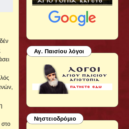
ηδέν
ς
Αγ. Παισίου λόγοι
άσει
υλός
ανών,
η
Νηστειοδρόμιο
 στο