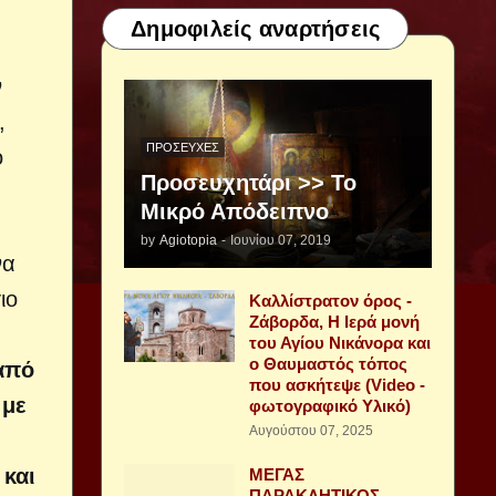
Δημοφιλείς αναρτήσεις
ν
,
ΠΡΟΣΕΥΧΈΣ
ό
Προσευχητάρι >> Το
Μικρό Απόδειπνο
by
Agiotopia
-
Ιουνίου 07, 2019
να
ιο
Καλλίστρατον όρος -
Ζάβορδα, Η Ιερά μονή
του Αγίου Νικάνορα και
ο Θαυμαστός τόπος
 από
που ασκήτεψε (Video -
 με
φωτογραφικό Υλικό)
Αυγούστου 07, 2025
 και
ΜΕΓΑΣ
ΠΑΡΑΚΛΗΤΙΚΟΣ