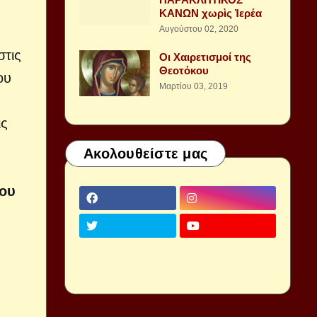
ΚΑΝΩΝ χωρὶς Ἱερέα
Αυγούστου 02, 2020
στις
Οι Χαιρετισμοί της
Θεοτόκου
ου
Μαρτίου 03, 2019
ις
Ακολουθείστε μας
που