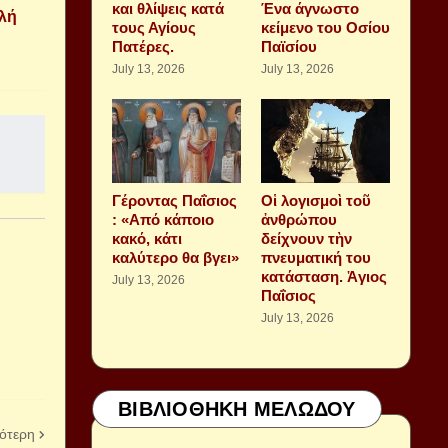
και θλίψεις κατά
Ένα άγνωστο
αλή
τους Αγίους
κείμενο του Οσίου
Πατέρες.
Παϊσίου
July 13, 2026
July 13, 2026
Γέροντας Παΐσιος
Οἱ λογισμοὶ τοῦ
: «Από κάποιο
ἀνθρώπου
κακό, κάτι
δείχνουν τὴν
καλύτερο θα βγει»
πνευματική του
κατάσταση. Ἁγιος
July 13, 2026
Παΐσιος
July 13, 2026
ΒΙΒΛΙΟΘΗΚΗ ΜΕΛΩΔΟΥ
ότερη