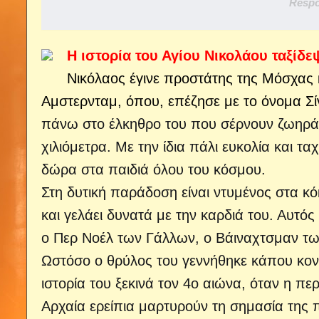
Respo
Η ιστορία του Αγίου Νικολάου ταξίδ
Νικόλαος έγινε προστάτης της Μόσχας κ
Αμστερνταμ, όπου, επέζησε με το όνομα Σί
πάνω στο έλκηθρο του που σέρνουν ζωηρά ε
χιλιόμετρα. Με την ίδια πάλι ευκολία και τ
δώρα στα παιδιά όλου του κόσμου.
Στη δυτική παράδοση είναι ντυμένος στα κό
και γελάει δυνατά με την καρδιά του. Αυτό
ο Περ Νοέλ των Γάλλων, ο Βάιναχτσμαν τ
Ωστόσο ο θρύλος του γεννήθηκε κάπου κοντ
ιστορία του ξεκινά τον 4ο αιώνα, όταν η π
Αρχαία ερείπια μαρτυρούν τη σημασία της π