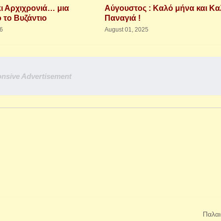
κι Αρχιχρονιά… μια
Αύγουστος : Καλό μήνα και Κ
 το Βυζάντιο
Παναγιά !
26
August 01, 2025
nsive Advertisement
Παλαι