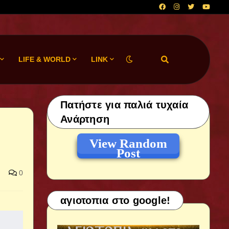
LIFE & WORLD
LINK
Πατήστε για παλιά τυχαία
Ανάρτηση
View Random
Post
0
αγιοτοπια στο google!