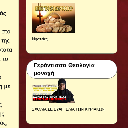
τός
 στο
Νηστείες
 της
ύτατα
 το
Γερόντισσα Θεολογία
μοναχή
ά
η με
ς
ΣΧΟΛΙΑ ΣΕ ΕΥΑΓΓΕΛΙΑ ΤΩΝ ΚΥΡΙΑΚΩΝ
ης
ός,