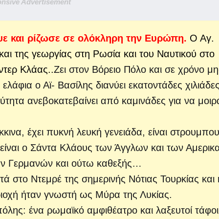
nsive Advertisement
εψε και ρίζωσε σε ολόκληρη την Ευρώπη.
Ο Αγ.
αι της γεωργίας στη Ρωσία και του Ναυτικού στο
ντερ Κλάας..
Ζει στον Βόρειο Πόλο και σε χρόνο μ
λάφια ο Αϊ- Βασίλης διανύει εκατοντάδες χιλιάδε
αχύτητα ανεβοκατεβαίνει από καμινάδες για να μοιρ
κκινα, έχει πυκνή λευκή γενειάδα, είναι στρουμπο
ς είναι ο Σάντα Κλάους των Άγγλων και των Αμερικ
ων Γερμανών και ούτω καθεξής…
ά στο Ντεμρέ της σημερινής Νότιας Τουρκίας και 
εριοχή ήταν γνωστή ως Μύρα της Λυκίας.
όλης: ένα ρωμαϊκό αμφιθέατρο και λαξευτοί τάφοι