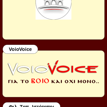
VoioVoice
Φιλ. Τοπ. Ιστότοποι