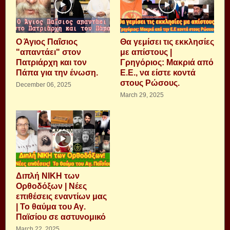
Ο Άγιος Παΐσιος
Θα γεμίσει τις εκκλησίες
"απαντάει" στον
με απίστους |
Πατριάρχη και τον
Γρηγόριος: Μακριά από
Πάπα για την ένωση.
Ε.Ε., να είστε κοντά
στους Ρώσους.
December 06, 2025
March 29, 2025
Διπλή ΝΙΚΗ των
Ορθοδόξων | Νέες
επιθέσεις εναντίων μας
| Το θαύμα του Αγ.
Παϊσίου σε αστυνομικό
March 22, 2025