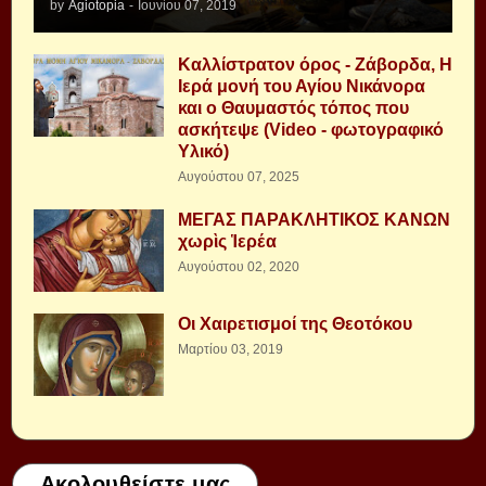
by
Agiotopia
-
Ιουνίου 07, 2019
Καλλίστρατον όρος - Ζάβορδα, Η
Ιερά μονή του Αγίου Νικάνορα
και ο Θαυμαστός τόπος που
ασκήτεψε (Video - φωτογραφικό
Υλικό)
Αυγούστου 07, 2025
ΜΕΓΑΣ ΠΑΡΑΚΛΗΤΙΚΟΣ ΚΑΝΩΝ
χωρὶς Ἱερέα
Αυγούστου 02, 2020
Οι Χαιρετισμοί της Θεοτόκου
Μαρτίου 03, 2019
Ακολουθείστε μας