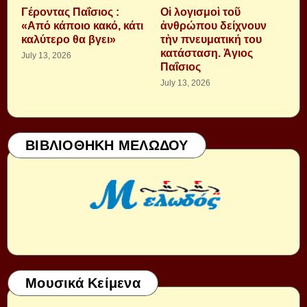
Γέροντας Παΐσιος :
Οἱ λογισμοὶ τοῦ
«Από κάποιο κακό, κάτι
ἀνθρώπου δείχνουν
καλύτερο θα βγει»
τὴν πνευματική του
κατάσταση. Ἁγιος
July 13, 2026
Παΐσιος
July 13, 2026
ΒΙΒΛΙΟΘΗΚΗ ΜΕΛΩΔΟΥ
Μουσικά Κείμενα