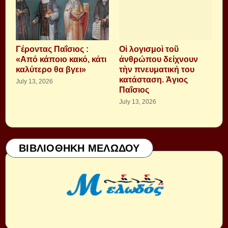
Γέροντας Παΐσιος :
Οἱ λογισμοὶ τοῦ
«Από κάποιο κακό, κάτι
ἀνθρώπου δείχνουν
καλύτερο θα βγει»
τὴν πνευματική του
κατάσταση. Ἁγιος
July 13, 2026
Παΐσιος
July 13, 2026
ΒΙΒΛΙΟΘΗΚΗ ΜΕΛΩΔΟΥ