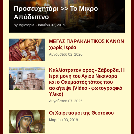
Προσευχητάρι >> Το Μικρό
Απόδειπνο
by
Agiotopia
-
Ιουνίου 07, 2019
ΜΕΓΑΣ ΠΑΡΑΚΛΗΤΙΚΟΣ ΚΑΝΩΝ
χωρὶς Ἱερέα
Αυγούστου 02, 2020
Καλλίστρατον όρος - Ζάβορδα, Η
Ιερά μονή του Αγίου Νικάνορα
και ο Θαυμαστός τόπος που
ασκήτεψε (Video - φωτογραφικό
Υλικό)
Αυγούστου 07, 2025
Οι Χαιρετισμοί της Θεοτόκου
Μαρτίου 03, 2019