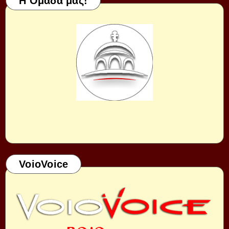
Η Ομάδα μας!
VoioVoice