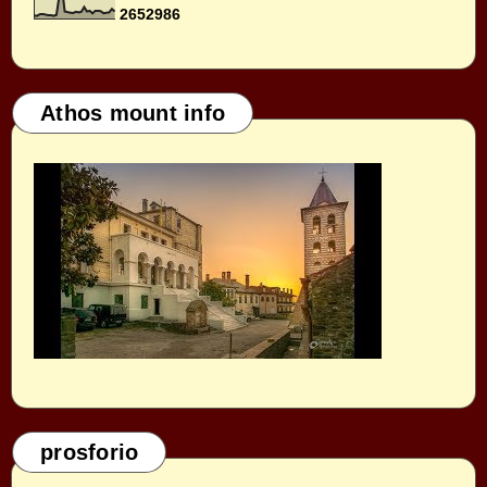
2
6
5
2
9
8
6
Athos mount info
prosforio